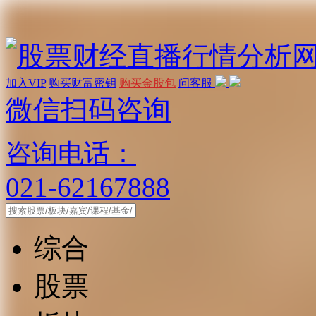
加入VIP
购买财富密钥
购买金股包
问客服
微信扫码咨询
咨询电话：
021-62167888
综合
股票