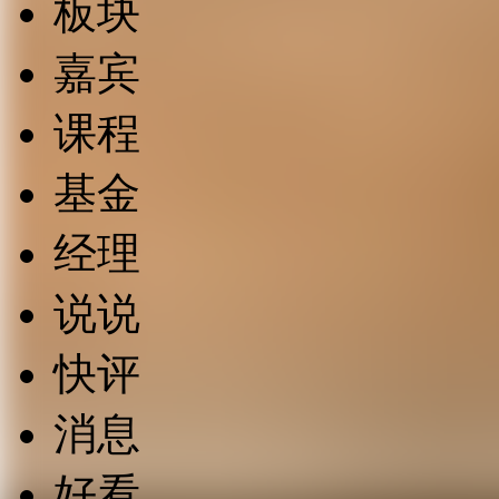
板块
嘉宾
课程
基金
经理
说说
快评
消息
好看