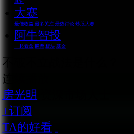
其它
大赛
最佳收益
最多关注
最热讨论
炒股大赛
阿牛智投
一起看盘
股票
板块
基金
不破不立战法是什么？
连续播放
房光明
资深市场人士
+订阅
TA的好看