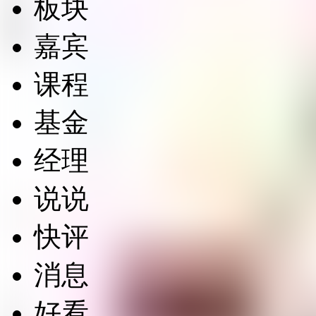
板块
嘉宾
课程
基金
经理
说说
快评
消息
好看