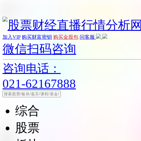
加入VIP
购买财富密钥
购买金股包
问客服
微信扫码咨询
咨询电话：
021-62167888
综合
股票