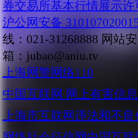
券交易所基本行情展示许
沪公网安备 31010702001
线：021-31268888
网站安全
箱：
jubao@aniu.tv
上海网警网络110
中国互联网
网上有害信息
上海市互联网
违法和不良
网络社会征信网
中国互联