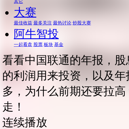
其它
大赛
最佳收益
最多关注
最热讨论
炒股大赛
阿牛智投
一起看盘
股票
板块
基金
看看中国联通的年报，股
的利润用来投资，以及年
多，为什么前期还要拉高
走！
连续播放