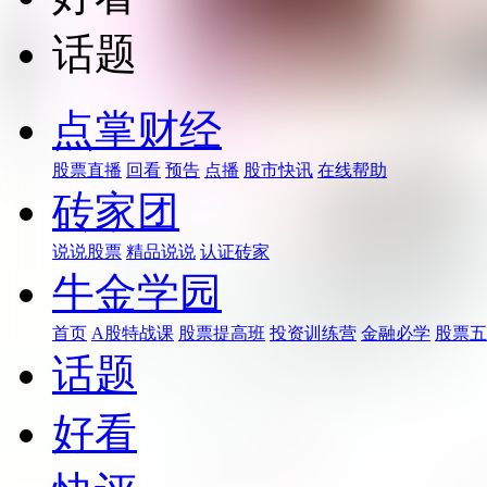
话题
点掌财经
股票直播
回看
预告
点播
股市快讯
在线帮助
砖家团
说说股票
精品说说
认证砖家
牛金学园
首页
A股特战课
股票提高班
投资训练营
金融必学
股票五
话题
好看