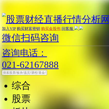
加入VIP
购买财富密钥
购买金股包
问客服
微信扫码咨询
咨询电话：
021-62167888
综合
股票