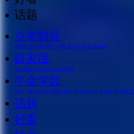
话题
点掌财经
股票直播
回看
预告
点播
股市快讯
在线帮助
砖家团
说说股票
精品说说
认证砖家
牛金学园
首页
A股特战课
股票提高班
投资训练营
金融必学
股票五
话题
好看