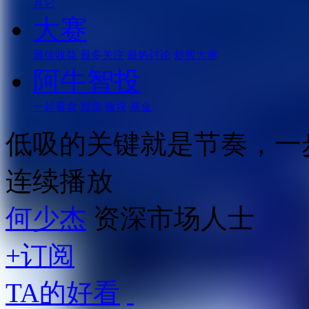
其它
大赛
最佳收益
最多关注
最热讨论
炒股大赛
阿牛智投
一起看盘
股票
板块
基金
低吸的关键就是节奏，一
连续播放
何少杰
资深市场人士
+订阅
TA的好看