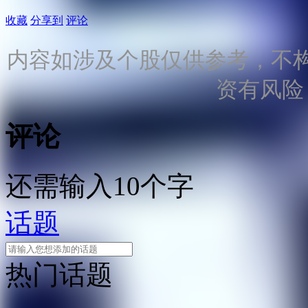
收藏
分享到
评论
内容如涉及个股仅供参考，不
资有风险
评论
还需输入10个字
话题
热门话题