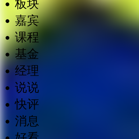
板块
嘉宾
课程
基金
经理
说说
快评
消息
好看