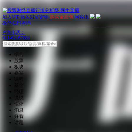
加入VIP
购买财富密钥
购买金股包
问客服
微信扫码咨询
咨询电话：
021-62167888
综合
股票
板块
嘉宾
课程
基金
经理
说说
快评
消息
好看
话题