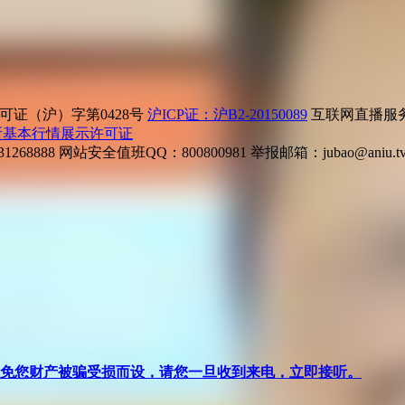
证（沪）字第0428号
沪ICP证：沪B2-20150089
互联网直播服务企
所基本行情展示许可证
268888
网站安全值班QQ：800800981
举报邮箱：
jubao@aniu.t
针对避免您财产被骗受损而设，请您一旦收到来电，立即接听。