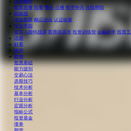
点掌财经
股票直播
回看
预告
点播
股市快讯
在线帮助
砖家团
说说股票
精品说说
认证砖家
牛金学园
首页
A股特战课
股票提高班
投资训练营
金融必学
股票五
话题
好看
快评
财商
股票基础
能力级别
交易心法
选股技巧
技术分析
基本分析
行业分析
宏观分析
指标公式
投资基金
债券
期货