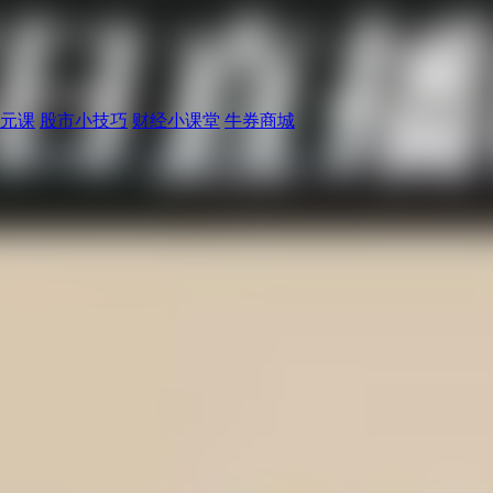
元课
股市小技巧
财经小课堂
牛券商城