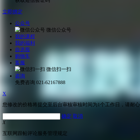
获取短信验证码
立即绑定
公众号
微信公众号
我的课程
我的福利
自选股
购物车
客服
微信扫一扫
咨询
免费咨询
021-62167888
X
您修改的价格将提交至后台审核审核时间为1个工作日，请耐
确定
取消
X
互联网跟帖评论服务管理规定