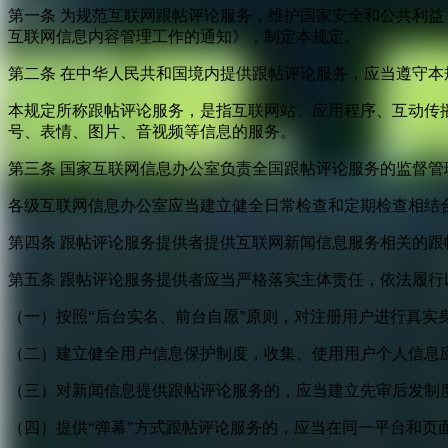
第一条 为规范互联网跟帖评论服务，维护国家安全和公共利
互联网信息内容管理工作的通知》，制定本规定。
第二条 在中华人民共和国境内提供跟帖评论服务，应当遵守本
本规定所称跟帖评论服务，是指互联网站、应用程序、互动传
号、表情、图片、音视频等信息的服务。
第三条 国家互联网信息办公室负责全国跟帖评论服务的监督
各级互联网信息办公室应当建立健全日常检查和定期检查相结
第四条 跟帖评论服务提供者提供互联网新闻信息服务相关的
第五条 跟帖评论服务提供者应当严格落实主体责任，依法履行
（一）按照“后台实名、前台自愿”原则，对注册用户进行真实
（二）建立健全用户信息保护制度，收集、使用用户个人信息
（三）对新闻信息提供跟帖评论服务的，应当建立先审后发制
（四）提供“弹幕”方式跟帖评论服务的，应当在同一平台和页