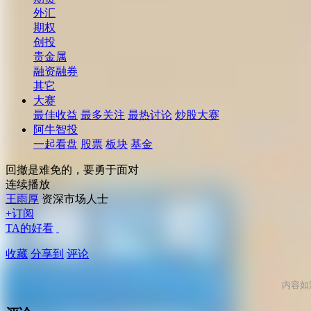
外汇
期权
创投
贵金属
融资融券
其它
大赛
最佳收益
最多关注
最热讨论
炒股大赛
阿牛智投
一起看盘
股票
板块
基金
回撤是难免的，要勇于面对
连续播放
王雨厚
资深市场人士
+订阅
TA的好看
收藏
分享到
评论
内容如