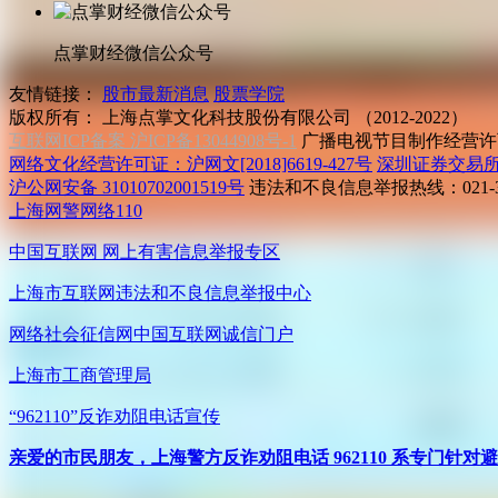
点掌财经微信公众号
友情链接：
股市最新消息
股票学院
版权所有：
上海点掌文化科技股份有限公司 （2012-2022）
互联网ICP备案 沪ICP备13044908号-1
广播电视节目制作经营许可
网络文化经营许可证：沪网文[2018]6619-427号
深圳证券交易
沪公网安备 31010702001519号
违法和不良信息举报热线：021-31
上海网警网络110
中国互联网
网上有害信息举报专区
上海市互联网
违法和不良信息举报中心
网络社会征信网
中国互联网诚信门户
上海市工商管理局
“962110”
反诈劝阻电话宣传
亲爱的市民朋友，上海警方反诈劝阻电话 962110 系专门