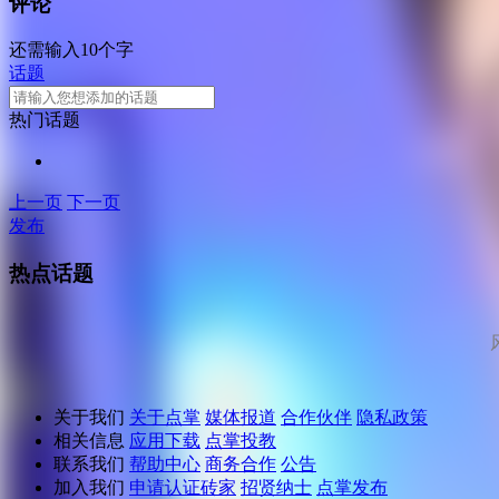
评论
还需输入10个字
话题
热门话题
上一页
下一页
发布
热点话题
关于我们
关于点掌
媒体报道
合作伙伴
隐私政策
相关信息
应用下载
点掌投教
联系我们
帮助中心
商务合作
公告
加入我们
申请认证砖家
招贤纳士
点掌发布