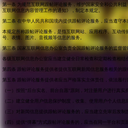
第一条 为规范互联网跟帖评论服务，维护国家安全和公共利
互联网信息内容管理工作的通知》，制定本规定。
第二条 在中华人民共和国境内提供跟帖评论服务，应当遵守本
本规定所称跟帖评论服务，是指互联网站、应用程序、互动传
号、表情、图片、音视频等信息的服务。
第三条 国家互联网信息办公室负责全国跟帖评论服务的监督
各级互联网信息办公室应当建立健全日常检查和定期检查相结
第四条 跟帖评论服务提供者提供互联网新闻信息服务相关的
第五条 跟帖评论服务提供者应当严格落实主体责任，依法履行
（一）按照“后台实名、前台自愿”原则，对注册用户进行真实
（二）建立健全用户信息保护制度，收集、使用用户个人信息
（三）对新闻信息提供跟帖评论服务的，应当建立先审后发制
（四）提供“弹幕”方式跟帖评论服务的，应当在同一平台和页