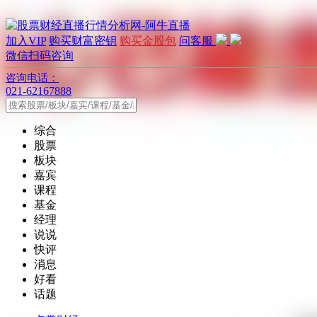
加入VIP
购买财富密钥
购买金股包
问客服
微信扫码咨询
咨询电话：
021-62167888
综合
股票
板块
嘉宾
课程
基金
经理
说说
快评
消息
好看
话题