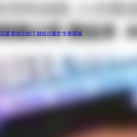
元课
股市小技巧
财经小课堂
牛券商城