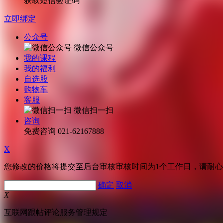
获取短信验证码
立即绑定
公众号
微信公众号
我的课程
我的福利
自选股
购物车
客服
微信扫一扫
咨询
免费咨询
021-62167888
X
您修改的价格将提交至后台审核审核时间为1个工作日，请耐
确定
取消
X
互联网跟帖评论服务管理规定