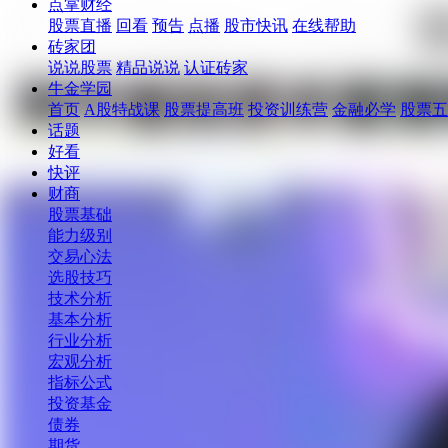
点掌财经
股票直播
回看
预告
点播
股市快讯
在线帮助
砖家团
说说股票
精品说说
认证砖家
牛金学园
首页
A股特战课
股票提高班
投资训练营
金融必学
股票五
话题
好看
快评
财商
股票基础
能力级别
交易心法
选股技巧
技术分析
基本分析
行业分析
宏观分析
指标公式
投资基金
债券
期货