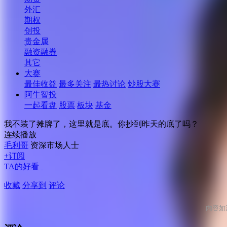
外汇
期权
创投
贵金属
融资融券
其它
大赛
最佳收益
最多关注
最热讨论
炒股大赛
阿牛智投
一起看盘
股票
板块
基金
我不装了摊牌了，这里就是底。你抄到昨天的底了吗？
连续播放
毛利哥
资深市场人士
+订阅
TA的好看
收藏
分享到
评论
内容如