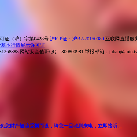
证（沪）字第0428号
沪ICP证：沪B2-20150089
互联网直播服务企
所基本行情展示许可证
268888
网站安全值班QQ：800800981
举报邮箱：
jubao@aniu.t
针对避免您财产被骗受损而设，请您一旦收到来电，立即接听。