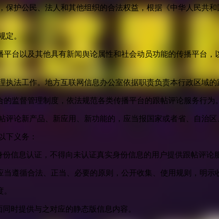
益，保护公民、法人和其他组织的合法权益，根据《中华人民共和
规定。
播平台以及其他具有新闻舆论属性和社会动员功能的传播平台，以
管理执法工作。地方互联网信息办公室依据职责负责本行政区域的
合的监督管理制度，依法规范各类传播平台的跟帖评论服务行为
跟帖评论新产品、新应用、新功能的，应当报国家或者省、自治区
以下义务：
身份信息认证，不得向未认证真实身份信息的用户提供跟帖评论
应当遵循合法、正当、必要的原则，公开收集、使用规则，明示
度。
面同时提供与之对应的静态版信息内容。