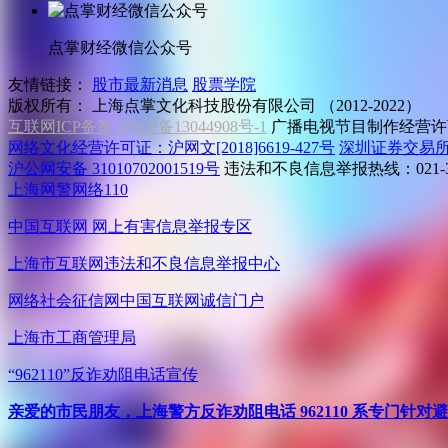
点掌财经微信公众号
友情链接：
股市最新消息
股票学院
版权所有：
上海点掌文化科技股份有限公司 （2012-2022）
互联网ICP备案 沪ICP备13044908号-1
广播电视节目制作经营许可
网络文化经营许可证：沪网文[2018]6619-427号
深圳证券交易
沪公网安备 31010702001519号
违法和不良信息举报热线：021-31
上海网警网络110
中国互联网
网上有害信息举报专区
上海市互联网
违法和不良信息举报中心
网络社会征信网
中国互联网诚信门户
上海市工商管理局
“962110”
反诈劝阻电话宣传
亲爱的市民朋友，上海警方反诈劝阻电话 962110 系专门