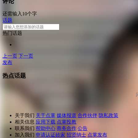
评论
还需输入10个字
话题
热门话题
上一页
下一页
发布
热点话题
关于我们
关于点掌
媒体报道
合作伙伴
隐私政策
相关信息
应用下载
点掌投教
联系我们
帮助中心
商务合作
公告
加入我们
申请认证砖家
招贤纳士
点掌发布