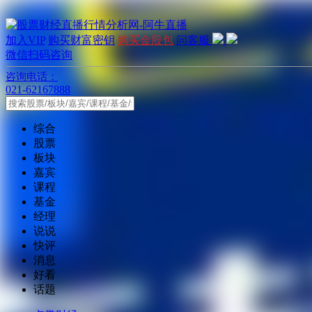
加入VIP
购买财富密钥
购买金股包
问客服
微信扫码咨询
咨询电话：
021-62167888
综合
股票
板块
嘉宾
课程
基金
经理
说说
快评
消息
好看
话题