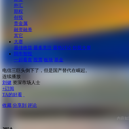
外汇
期权
创投
贵金属
融资融券
其它
大赛
最佳收益
最多关注
最热讨论
炒股大赛
阿牛智投
一起看盘
股票
板块
基金
电信三巨头倒下了，但是国产替代在崛起。
连续播放
刘健
资深市场人士
+订阅
TA的好看
收藏
分享到
评论
内容如