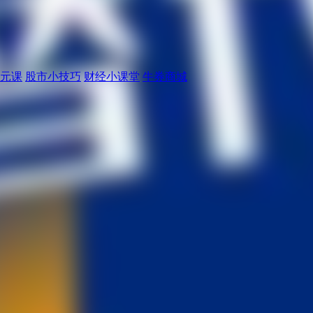
元课
股市小技巧
财经小课堂
牛券商城