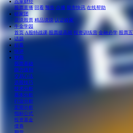
点掌财经
股票直播
回看
预告
点播
股市快讯
在线帮助
砖家团
说说股票
精品说说
认证砖家
牛金学园
首页
A股特战课
股票提高班
投资训练营
金融必学
股票五
话题
好看
快评
财商
股票基础
能力级别
交易心法
选股技巧
技术分析
基本分析
行业分析
宏观分析
指标公式
投资基金
债券
期货