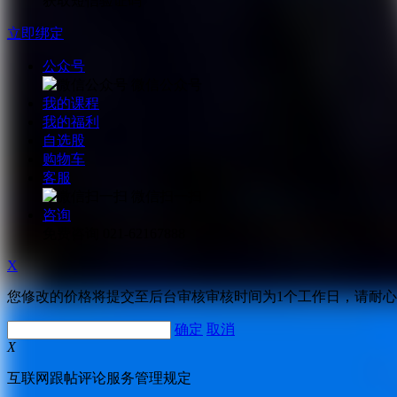
获取短信验证码
立即绑定
公众号
微信公众号
我的课程
我的福利
自选股
购物车
客服
微信扫一扫
咨询
免费咨询
021-62167888
X
您修改的价格将提交至后台审核审核时间为1个工作日，请耐
确定
取消
X
互联网跟帖评论服务管理规定