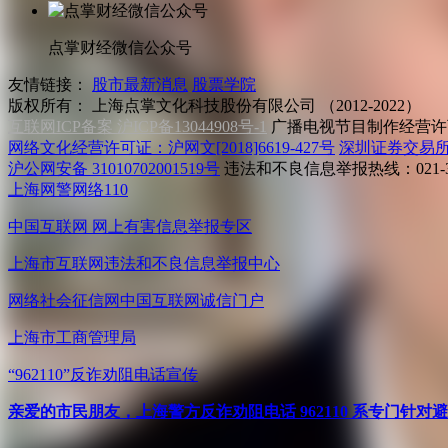
点掌财经微信公众号
友情链接：
股市最新消息
股票学院
版权所有：
上海点掌文化科技股份有限公司 （2012-2022）
互联网ICP备案 沪ICP备13044908号-1
广播电视节目制作经营许可
网络文化经营许可证：沪网文[2018]6619-427号
深圳证券交易
沪公网安备 31010702001519号
违法和不良信息举报热线：021-31
上海网警网络110
中国互联网
网上有害信息举报专区
上海市互联网
违法和不良信息举报中心
网络社会征信网
中国互联网诚信门户
上海市工商管理局
“962110”
反诈劝阻电话宣传
亲爱的市民朋友，上海警方反诈劝阻电话 962110 系专门