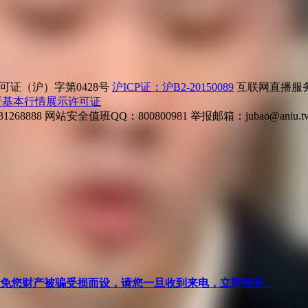
证（沪）字第0428号
沪ICP证：沪B2-20150089
互联网直播服务企
所基本行情展示许可证
268888
网站安全值班QQ：800800981
举报邮箱：
jubao@aniu.t
针对避免您财产被骗受损而设，请您一旦收到来电，立即接听。