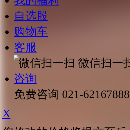
我的福利
自选股
购物车
客服
微信扫一
咨询
免费咨询
021-62167888
X