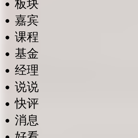
板块
嘉宾
课程
基金
经理
说说
快评
消息
好看