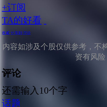
+订阅
TA的好看
收藏
分享到
评论
内容如涉及个股仅供参考，不
资有风险
评论
还需输入10个字
话题