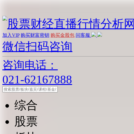
加入VIP
购买财富密钥
购买金股包
问客服
微信扫码咨询
咨询电话：
021-62167888
综合
股票