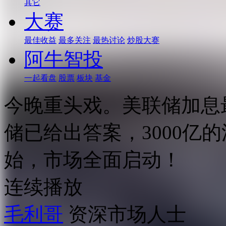
其它
大赛
最佳收益
最多关注
最热讨论
炒股大赛
阿牛智投
一起看盘
股票
板块
基金
今晚重头戏。美联储加息
储已给出答案，3000亿
始，市场全面启动！
连续播放
毛利哥
资深市场人士