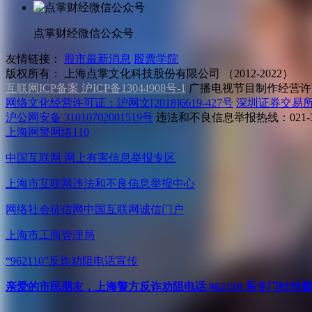
点掌财经微信公众号
友情链接：
股市最新消息
股票学院
版权所有：
上海点掌文化科技股份有限公司 （2012-2022）
互联网ICP备案 沪ICP备13044908号-1
广播电视节目制作经营许可
网络文化经营许可证：沪网文[2018]6619-427号
深圳证券交易
沪公网安备 31010702001519号
违法和不良信息举报热线：021-31
上海网警网络110
中国互联网
网上有害信息举报专区
上海市互联网
违法和不良信息举报中心
网络社会征信网
中国互联网诚信门户
上海市工商管理局
“962110”
反诈劝阻电话宣传
亲爱的市民朋友，上海警方反诈劝阻电话 962110 系专门