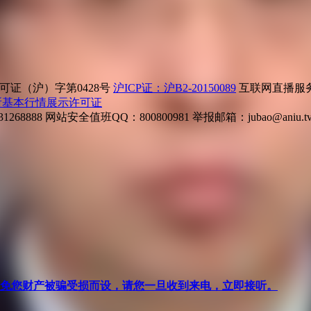
证（沪）字第0428号
沪ICP证：沪B2-20150089
互联网直播服务企
所基本行情展示许可证
268888
网站安全值班QQ：800800981
举报邮箱：
jubao@aniu.t
针对避免您财产被骗受损而设，请您一旦收到来电，立即接听。