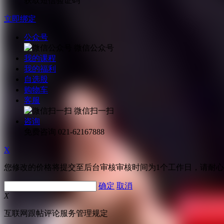
获取短信验证码
立即绑定
公众号
微信公众号
我的课程
我的福利
自选股
购物车
客服
微信扫一扫
咨询
免费咨询
021-62167888
X
您修改的价格将提交至后台审核审核时间为1个工作日，请耐
确定
取消
X
互联网跟帖评论服务管理规定