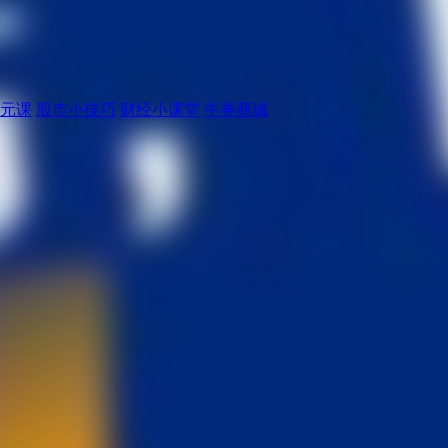
元课
股市小技巧
财经小课堂
牛券商城