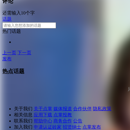
评论
还需输入10个字
话题
热门话题
上一页
下一页
发布
热点话题
关于我们
关于点掌
媒体报道
合作伙伴
隐私政策
相关信息
应用下载
点掌投教
联系我们
帮助中心
商务合作
公告
加入我们
申请认证砖家
招贤纳士
点掌发布