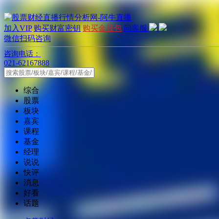
加入VIP
购买财富密钥
购买金股包
问客服
微信扫码咨询
咨询电话：
021-62167888
综合
股票
板块
嘉宾
课程
基金
经理
说说
快评
消息
好看
话题