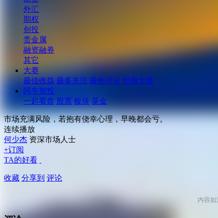
外汇
期权
创投
贵金属
融资融券
其它
大赛
最佳收益
最多关注
最热讨论
炒股大赛
阿牛智投
一起看盘
股票
板块
基金
市场充满风险，若抱有侥幸心理，早晚都会亏。
连续播放
何少杰
资深市场人士
+订阅
TA的好看
收藏
分享到
评论
内容如