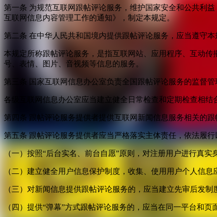
第一条 为规范互联网跟帖评论服务，维护国家安全和公共利
互联网信息内容管理工作的通知》，制定本规定。
第二条 在中华人民共和国境内提供跟帖评论服务，应当遵守本
本规定所称跟帖评论服务，是指互联网站、应用程序、互动传
号、表情、图片、音视频等信息的服务。
第三条 国家互联网信息办公室负责全国跟帖评论服务的监督
各级互联网信息办公室应当建立健全日常检查和定期检查相结
第四条 跟帖评论服务提供者提供互联网新闻信息服务相关的
第五条 跟帖评论服务提供者应当严格落实主体责任，依法履行
（一）按照“后台实名、前台自愿”原则，对注册用户进行真实
（二）建立健全用户信息保护制度，收集、使用用户个人信息
（三）对新闻信息提供跟帖评论服务的，应当建立先审后发制
（四）提供“弹幕”方式跟帖评论服务的，应当在同一平台和页