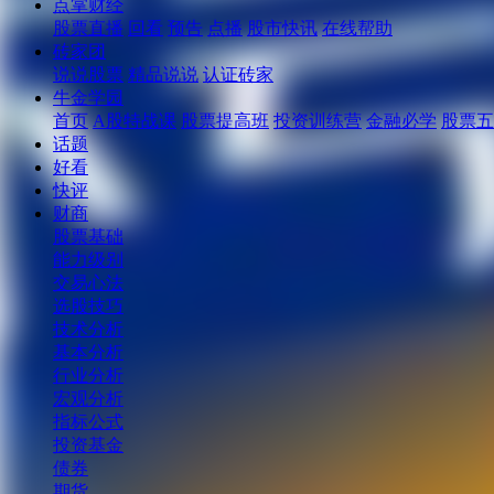
点掌财经
股票直播
回看
预告
点播
股市快讯
在线帮助
砖家团
说说股票
精品说说
认证砖家
牛金学园
首页
A股特战课
股票提高班
投资训练营
金融必学
股票五
话题
好看
快评
财商
股票基础
能力级别
交易心法
选股技巧
技术分析
基本分析
行业分析
宏观分析
指标公式
投资基金
债券
期货