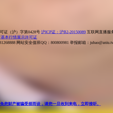
证（沪）字第0428号
沪ICP证：沪B2-20150089
互联网直播服务企
所基本行情展示许可证
268888
网站安全值班QQ：800800981
举报邮箱：
jubao@aniu.t
针对避免您财产被骗受损而设，请您一旦收到来电，立即接听。