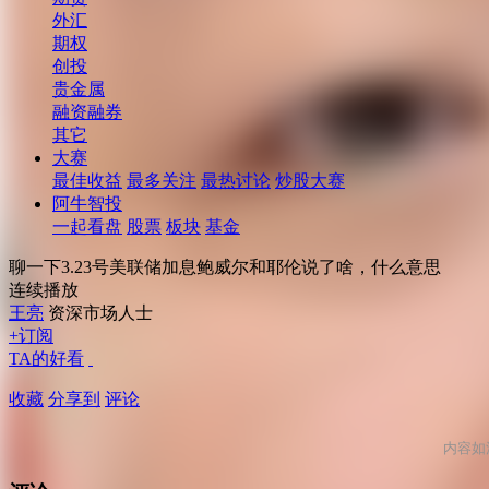
外汇
期权
创投
贵金属
融资融券
其它
大赛
最佳收益
最多关注
最热讨论
炒股大赛
阿牛智投
一起看盘
股票
板块
基金
聊一下3.23号美联储加息鲍威尔和耶伦说了啥，什么意思
连续播放
王亮
资深市场人士
+订阅
TA的好看
收藏
分享到
评论
内容如