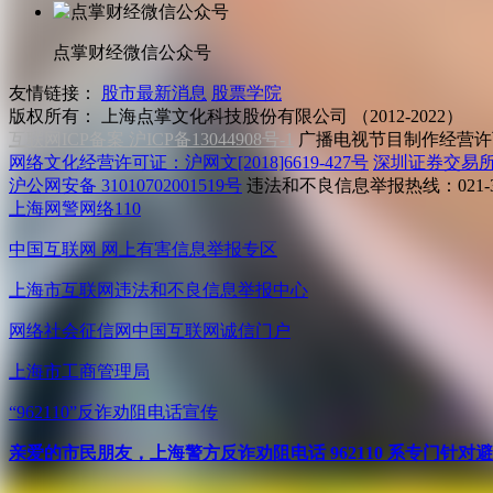
点掌财经微信公众号
友情链接：
股市最新消息
股票学院
版权所有：
上海点掌文化科技股份有限公司 （2012-2022）
互联网ICP备案 沪ICP备13044908号-1
广播电视节目制作经营许可
网络文化经营许可证：沪网文[2018]6619-427号
深圳证券交易
沪公网安备 31010702001519号
违法和不良信息举报热线：021-31
上海网警网络110
中国互联网
网上有害信息举报专区
上海市互联网
违法和不良信息举报中心
网络社会征信网
中国互联网诚信门户
上海市工商管理局
“962110”
反诈劝阻电话宣传
亲爱的市民朋友，上海警方反诈劝阻电话 962110 系专门