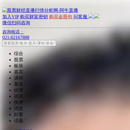
加入VIP
购买财富密钥
购买金股包
问客服
微信扫码咨询
咨询电话：
021-62167888
综合
股票
板块
嘉宾
课程
基金
经理
说说
快评
消息
好看
话题