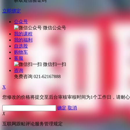
获取短信验证码
立即绑定
公众号
微信公众号
我的课程
我的福利
自选股
购物车
客服
微信扫一扫
咨询
免费咨询
021-62167888
X
您修改的价格将提交至后台审核审核时间为1个工作日，请耐
确定
取消
X
互联网跟帖评论服务管理规定