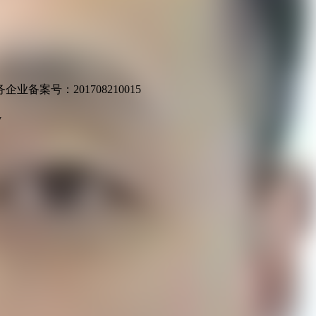
业备案号：201708210015
v