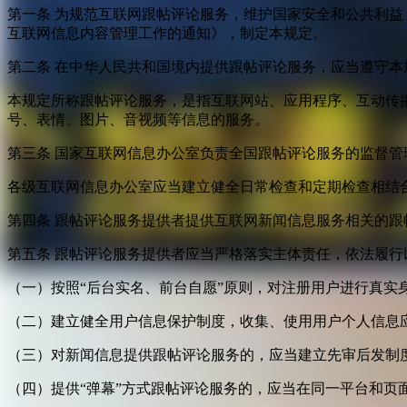
第一条 为规范互联网跟帖评论服务，维护国家安全和公共利
互联网信息内容管理工作的通知》，制定本规定。
第二条 在中华人民共和国境内提供跟帖评论服务，应当遵守本
本规定所称跟帖评论服务，是指互联网站、应用程序、互动传
号、表情、图片、音视频等信息的服务。
第三条 国家互联网信息办公室负责全国跟帖评论服务的监督
各级互联网信息办公室应当建立健全日常检查和定期检查相结
第四条 跟帖评论服务提供者提供互联网新闻信息服务相关的
第五条 跟帖评论服务提供者应当严格落实主体责任，依法履行
（一）按照“后台实名、前台自愿”原则，对注册用户进行真实
（二）建立健全用户信息保护制度，收集、使用用户个人信息
（三）对新闻信息提供跟帖评论服务的，应当建立先审后发制
（四）提供“弹幕”方式跟帖评论服务的，应当在同一平台和页