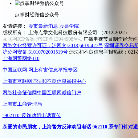
点掌财经微信公众号
友情链接：
股市最新消息
股票学院
版权所有：
上海点掌文化科技股份有限公司 （2012-2022）
互联网ICP备案 沪ICP备13044908号-1
广播电视节目制作经营许可
网络文化经营许可证：沪网文[2018]6619-427号
深圳证券交易
沪公网安备 31010702001519号
违法和不良信息举报热线：021-31
上海网警网络110
中国互联网
网上有害信息举报专区
上海市互联网
违法和不良信息举报中心
网络社会征信网
中国互联网诚信门户
上海市工商管理局
“962110”
反诈劝阻电话宣传
亲爱的市民朋友，上海警方反诈劝阻电话 962110 系专门