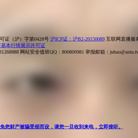
证（沪）字第0428号
沪ICP证：沪B2-20150089
互联网直播服务企
所基本行情展示许可证
268888
网站安全值班QQ：800800981
举报邮箱：
jubao@aniu.t
针对避免您财产被骗受损而设，请您一旦收到来电，立即接听。