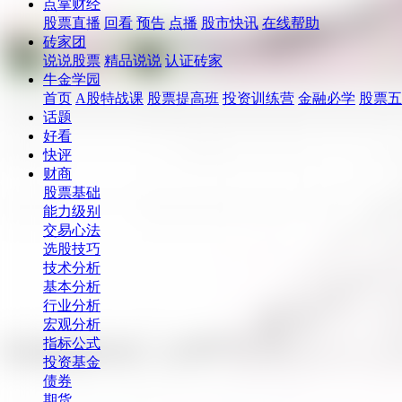
点掌财经
股票直播
回看
预告
点播
股市快讯
在线帮助
砖家团
说说股票
精品说说
认证砖家
牛金学园
首页
A股特战课
股票提高班
投资训练营
金融必学
股票五
话题
好看
快评
财商
股票基础
能力级别
交易心法
选股技巧
技术分析
基本分析
行业分析
宏观分析
指标公式
投资基金
债券
期货