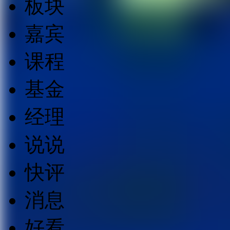
板块
嘉宾
课程
基金
经理
说说
快评
消息
好看