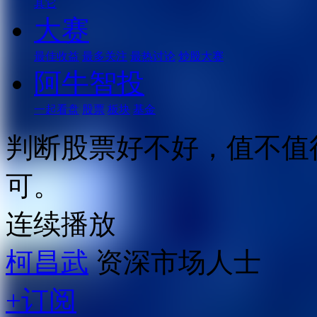
其它
大赛
最佳收益
最多关注
最热讨论
炒股大赛
阿牛智投
一起看盘
股票
板块
基金
判断股票好不好，值不值
可。
连续播放
柯昌武
资深市场人士
+订阅