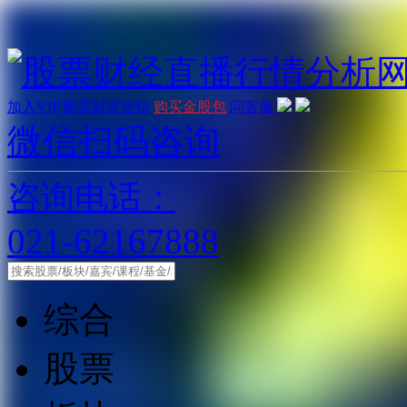
加入VIP
购买财富密钥
购买金股包
问客服
微信扫码咨询
咨询电话：
021-62167888
综合
股票