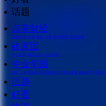
话题
点掌财经
股票直播
回看
预告
点播
股市快讯
在线帮助
砖家团
说说股票
精品说说
认证砖家
牛金学园
首页
A股特战课
股票提高班
投资训练营
金融必学
股票五
话题
好看