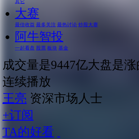
其它
大赛
最佳收益
最多关注
最热讨论
炒股大赛
阿牛智投
一起看盘
股票
板块
基金
成交量是9447亿大盘是
连续播放
王亮
资深市场人士
+订阅
TA的好看