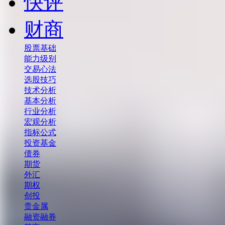
快评
财商
股票基础
能力级别
交易心法
选股技巧
技术分析
基本分析
行业分析
宏观分析
指标公式
投资基金
债券
期货
外汇
期权
创投
贵金属
融资融券