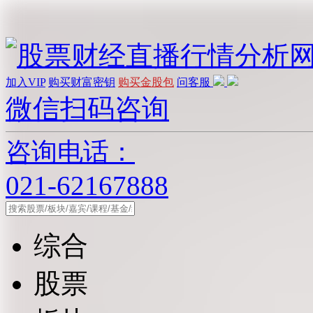
加入VIP
购买财富密钥
购买金股包
问客服
微信扫码咨询
咨询电话：
021-62167888
综合
股票