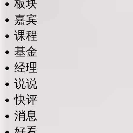
板块
嘉宾
课程
基金
经理
说说
快评
消息
好看