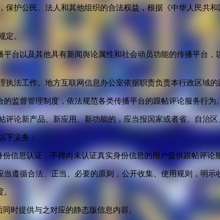
益，保护公民、法人和其他组织的合法权益，根据《中华人民共和
规定。
播平台以及其他具有新闻舆论属性和社会动员功能的传播平台，以
管理执法工作。地方互联网信息办公室依据职责负责本行政区域的
合的监督管理制度，依法规范各类传播平台的跟帖评论服务行为
跟帖评论新产品、新应用、新功能的，应当报国家或者省、自治区
以下义务：
身份信息认证，不得向未认证真实身份信息的用户提供跟帖评论
应当遵循合法、正当、必要的原则，公开收集、使用规则，明示
度。
面同时提供与之对应的静态版信息内容。