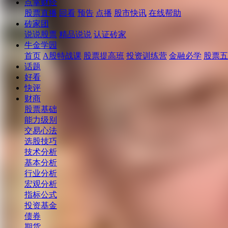
点掌财经
股票直播
回看
预告
点播
股市快讯
在线帮助
砖家团
说说股票
精品说说
认证砖家
牛金学园
首页
A股特战课
股票提高班
投资训练营
金融必学
股票五
话题
好看
快评
财商
股票基础
能力级别
交易心法
选股技巧
技术分析
基本分析
行业分析
宏观分析
指标公式
投资基金
债券
期货