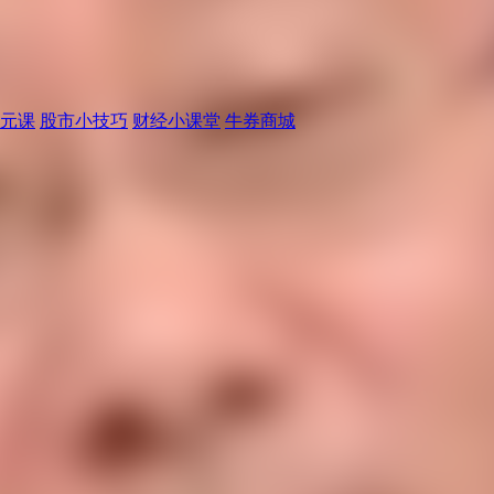
元课
股市小技巧
财经小课堂
牛券商城