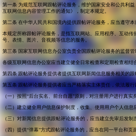
第一条 为规范互联网跟帖评论服务，维护国家安全和公共利
互联网信息内容管理工作的通知》，制定本规定。
第二条 在中华人民共和国境内提供跟帖评论服务，应当遵守本
本规定所称跟帖评论服务，是指互联网站、应用程序、互动传
号、表情、图片、音视频等信息的服务。
第三条 国家互联网信息办公室负责全国跟帖评论服务的监督
各级互联网信息办公室应当建立健全日常检查和定期检查相结
第四条 跟帖评论服务提供者提供互联网新闻信息服务相关的
第五条 跟帖评论服务提供者应当严格落实主体责任，依法履行
（一）按照“后台实名、前台自愿”原则，对注册用户进行真实
（二）建立健全用户信息保护制度，收集、使用用户个人信息
（三）对新闻信息提供跟帖评论服务的，应当建立先审后发制
（四）提供“弹幕”方式跟帖评论服务的，应当在同一平台和页