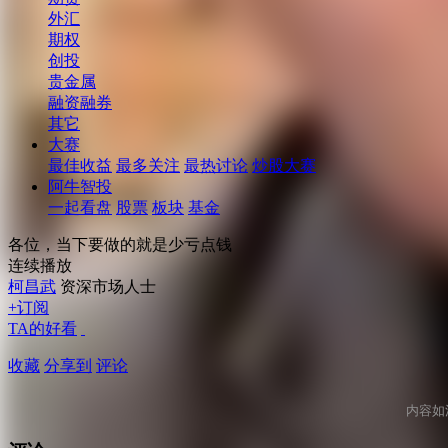
外汇
期权
创投
贵金属
融资融券
其它
大赛
最佳收益
最多关注
最热讨论
炒股大赛
阿牛智投
一起看盘
股票
板块
基金
各位，当下要做的就是少亏点钱
连续播放
柯昌武
资深市场人士
+订阅
TA的好看
收藏
分享到
评论
内容如