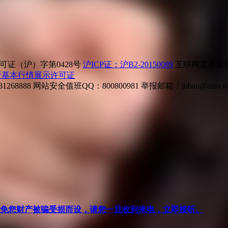
证（沪）字第0428号
沪ICP证：沪B2-20150089
互联网直播服务企
所基本行情展示许可证
268888
网站安全值班QQ：800800981
举报邮箱：
jubao@aniu.t
针对避免您财产被骗受损而设，请您一旦收到来电，立即接听。