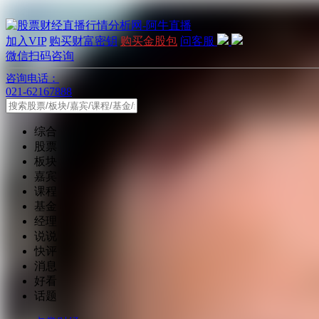
加入VIP
购买财富密钥
购买金股包
问客服
微信扫码咨询
咨询电话：
021-62167888
综合
股票
板块
嘉宾
课程
基金
经理
说说
快评
消息
好看
话题