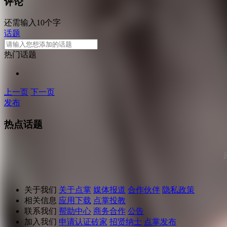
评论
还需输入10个字
话题
热门话题
上一页
下一页
发布
热点话题
关于我们
关于点掌
媒体报道
合作伙伴
隐私政策
相关信息
应用下载
点掌投教
联系我们
帮助中心
商务合作
公告
加入我们
申请认证砖家
招贤纳士
点掌发布