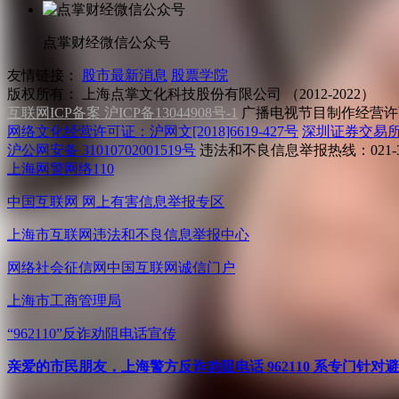
点掌财经微信公众号
友情链接：
股市最新消息
股票学院
版权所有：
上海点掌文化科技股份有限公司 （2012-2022）
互联网ICP备案 沪ICP备13044908号-1
广播电视节目制作经营许可
网络文化经营许可证：沪网文[2018]6619-427号
深圳证券交易
沪公网安备 31010702001519号
违法和不良信息举报热线：021-31
上海网警网络110
中国互联网
网上有害信息举报专区
上海市互联网
违法和不良信息举报中心
网络社会征信网
中国互联网诚信门户
上海市工商管理局
“962110”
反诈劝阻电话宣传
亲爱的市民朋友，上海警方反诈劝阻电话 962110 系专门