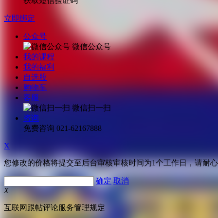
获取短信验证码
立即绑定
公众号
微信公众号
我的课程
我的福利
自选股
购物车
客服
微信扫一扫
咨询
免费咨询
021-62167888
X
您修改的价格将提交至后台审核审核时间为1个工作日，请耐
确定
取消
X
互联网跟帖评论服务管理规定