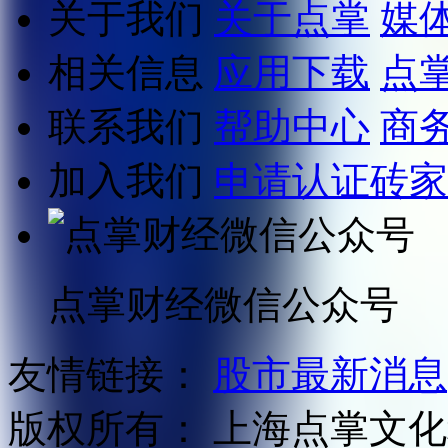
关于我们
关于点掌
媒
相关信息
应用下载
点
联系我们
帮助中心
商
加入我们
申请认证砖家
点掌财经微信公众号
友情链接：
股市最新消息
版权所有：
上海点掌文化科