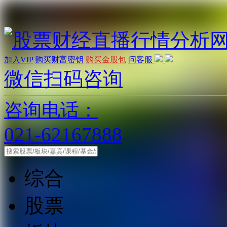
加入VIP
购买财富密钥
购买金股包
问客服
微信扫码咨询
咨询电话：
021-62167888
综合
股票