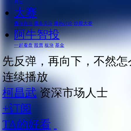
其它
大赛
最佳收益
最多关注
最热讨论
炒股大赛
阿牛智投
一起看盘
股票
板块
基金
先反弹，再向下，不然怎
连续播放
柯昌武
资深市场人士
+订阅
TA的好看