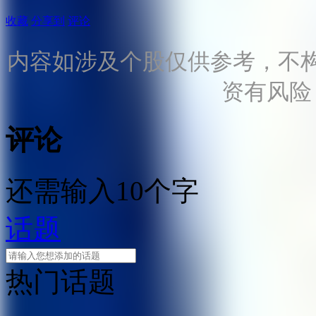
收藏
分享到
评论
内容如涉及个股仅供参考，不
资有风险
评论
还需输入10个字
话题
热门话题