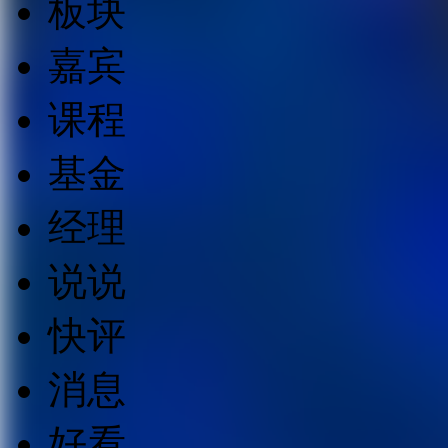
板块
嘉宾
课程
基金
经理
说说
快评
消息
好看