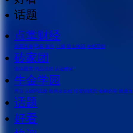
话题
点掌财经
股票直播
回看
预告
点播
股市快讯
在线帮助
砖家团
说说股票
精品说说
认证砖家
牛金学园
首页
A股特战课
股票提高班
投资训练营
金融必学
股票五
话题
好看