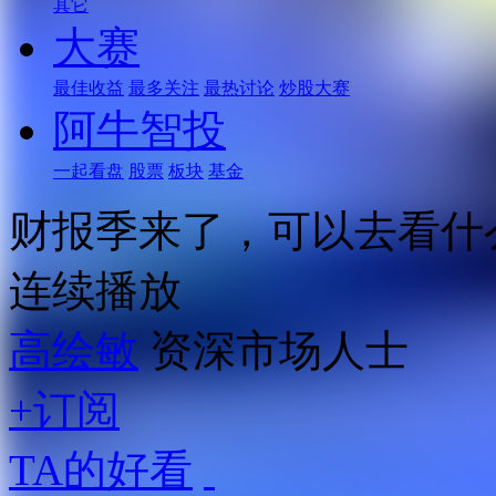
其它
大赛
最佳收益
最多关注
最热讨论
炒股大赛
阿牛智投
一起看盘
股票
板块
基金
财报季来了，可以去看什
连续播放
高绘敏
资深市场人士
+订阅
TA的好看