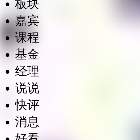
板块
嘉宾
课程
基金
经理
说说
快评
消息
好看