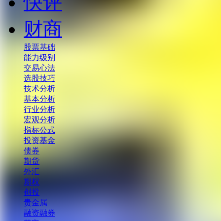
快评
财商
股票基础
能力级别
交易心法
选股技巧
技术分析
基本分析
行业分析
宏观分析
指标公式
投资基金
债券
期货
外汇
期权
创投
贵金属
融资融券