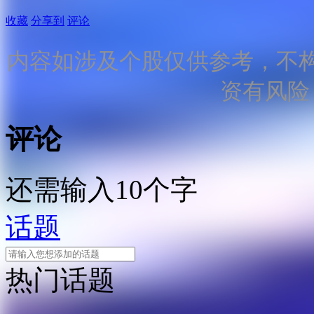
收藏
分享到
评论
内容如涉及个股仅供参考，不
资有风险
评论
还需输入10个字
话题
热门话题