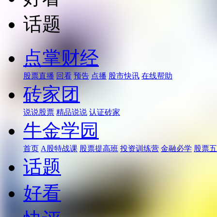
话题
点掌财经
股票直播
回看
预告
点播
股市快讯
在线帮助
砖家团
说说股票
精品说说
认证砖家
牛金学园
首页
A股特战课
股票提高班
投资训练营
金融必学
股票五
话题
好看