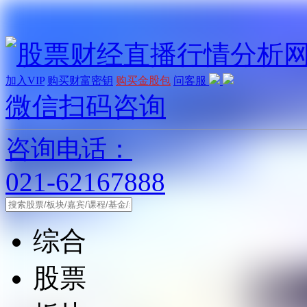
加入VIP
购买财富密钥
购买金股包
问客服
微信扫码咨询
咨询电话：
021-62167888
综合
股票