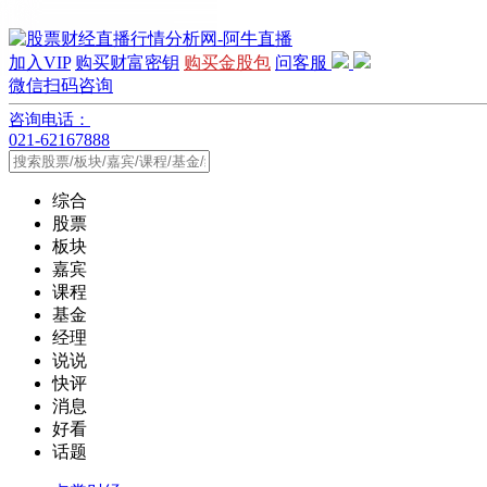
加入VIP
购买财富密钥
购买金股包
问客服
微信扫码咨询
咨询电话：
021-62167888
综合
股票
板块
嘉宾
课程
基金
经理
说说
快评
消息
好看
话题