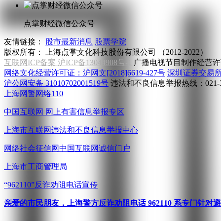
点掌财经微信公众号
友情链接：
股市最新消息
股票学院
版权所有：
上海点掌文化科技股份有限公司 （2012-2022）
互联网ICP备案 沪ICP备13044908号-1
广播电视节目制作经营许可
网络文化经营许可证：沪网文[2018]6619-427号
深圳证券交易
沪公网安备 31010702001519号
违法和不良信息举报热线：021-31
上海网警网络110
中国互联网
网上有害信息举报专区
上海市互联网
违法和不良信息举报中心
网络社会征信网
中国互联网诚信门户
上海市工商管理局
“962110”
反诈劝阻电话宣传
亲爱的市民朋友，上海警方反诈劝阻电话 962110 系专门