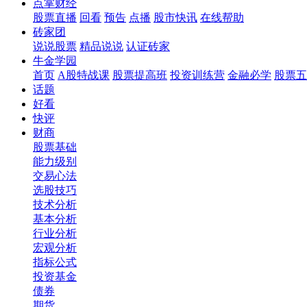
点掌财经
股票直播
回看
预告
点播
股市快讯
在线帮助
砖家团
说说股票
精品说说
认证砖家
牛金学园
首页
A股特战课
股票提高班
投资训练营
金融必学
股票五
话题
好看
快评
财商
股票基础
能力级别
交易心法
选股技巧
技术分析
基本分析
行业分析
宏观分析
指标公式
投资基金
债券
期货