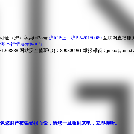
证（沪）字第0428号
沪ICP证：沪B2-20150089
互联网直播服务企
所基本行情展示许可证
268888
网站安全值班QQ：800800981
举报邮箱：
jubao@aniu.t
针对避免您财产被骗受损而设，请您一旦收到来电，立即接听。