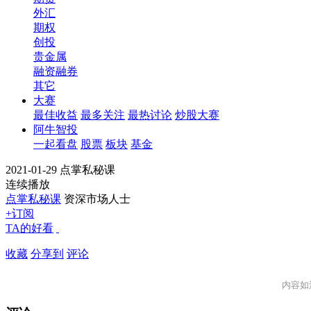
外汇
期权
创投
贵金属
融资融券
其它
大赛
最佳收益
最多关注
最热讨论
炒股大赛
阿牛智投
一起看盘
股票
板块
基金
2021-01-29 点掌私秘课
连续播放
点掌私秘课
资深市场人士
+订阅
TA的好看
收藏
分享到
评论
内容如