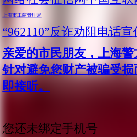
上海市工商管理局
“962110”
反诈劝阻电话宣
亲爱的市民朋友，上海警方反
针对避免您财产被骗受损
即接听。
您还未绑定手机号