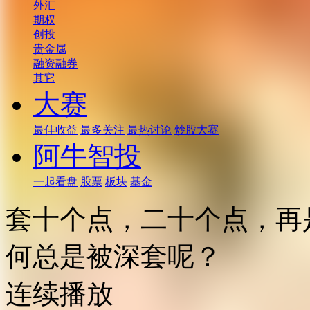
外汇
期权
创投
贵金属
融资融券
其它
大赛
最佳收益
最多关注
最热讨论
炒股大赛
阿牛智投
一起看盘
股票
板块
基金
套十个点，二十个点，再
何总是被深套呢？
连续播放