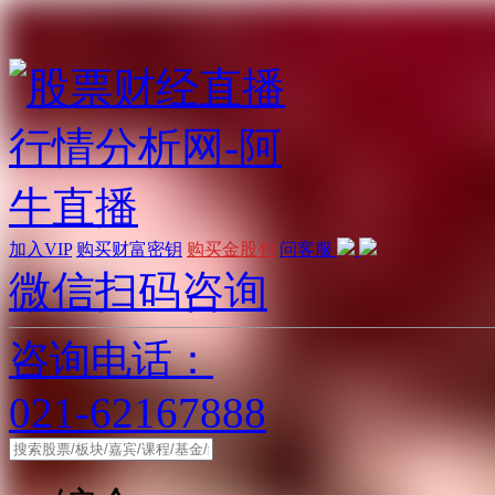
加入VIP
购买财富密钥
购买金股包
问客服
微信扫码咨询
咨询电话：
021-62167888