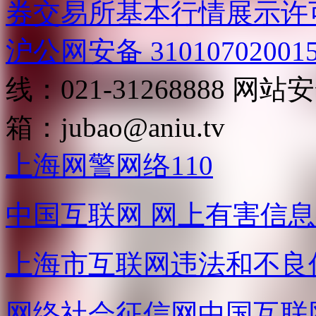
券交易所基本行情展示许
沪公网安备 31010702001
线：021-31268888
网站安全
箱：
jubao@aniu.tv
上海网警网络110
中国互联网
网上有害信息
上海市互联网
违法和不良
网络社会征信网
中国互联