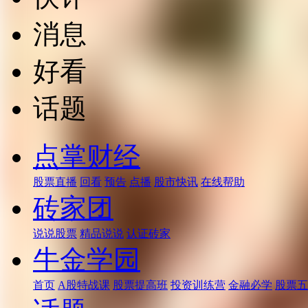
消息
好看
话题
点掌财经
股票直播
回看
预告
点播
股市快讯
在线帮助
砖家团
说说股票
精品说说
认证砖家
牛金学园
首页
A股特战课
股票提高班
投资训练营
金融必学
股票五