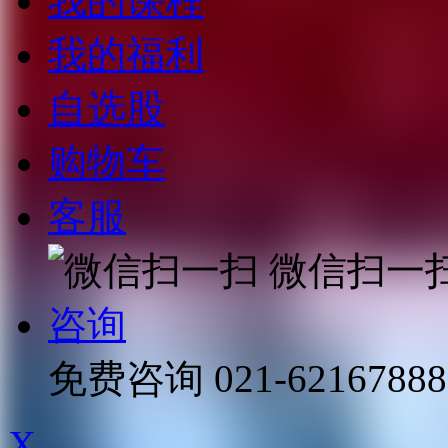
我的课程
我的福利
自选股
购物车
客服
微信扫一
咨询
免费咨询
021-62167888
X