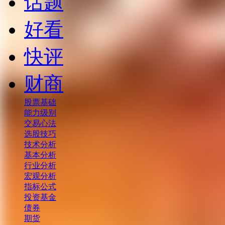
话题
好看
快评
财商
股票基础
能力级别
交易心法
选股技巧
技术分析
基本分析
行业分析
宏观分析
指标公式
投资基金
债券
期货