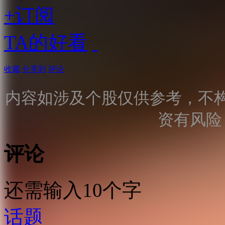
+订阅
TA的好看
收藏
分享到
评论
内容如涉及个股仅供参考，不
资有风险
评论
还需输入10个字
话题