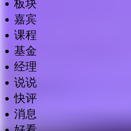
板块
嘉宾
课程
基金
经理
说说
快评
消息
好看