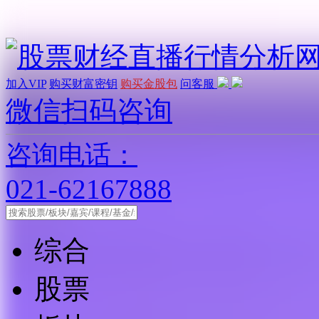
加入VIP
购买财富密钥
购买金股包
问客服
微信扫码咨询
咨询电话：
021-62167888
综合
股票