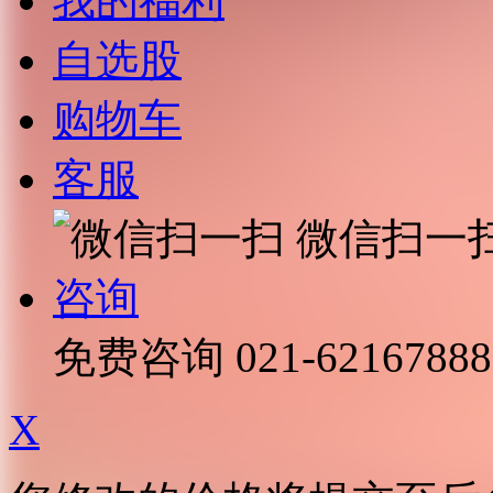
我的福利
自选股
购物车
客服
微信扫一
咨询
免费咨询
021-62167888
X