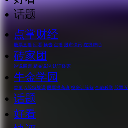
话题
点掌财经
股票直播
回看
预告
点播
股市快讯
在线帮助
砖家团
说说股票
精品说说
认证砖家
牛金学园
首页
A股特战课
股票提高班
投资训练营
金融必学
股票五
话题
好看