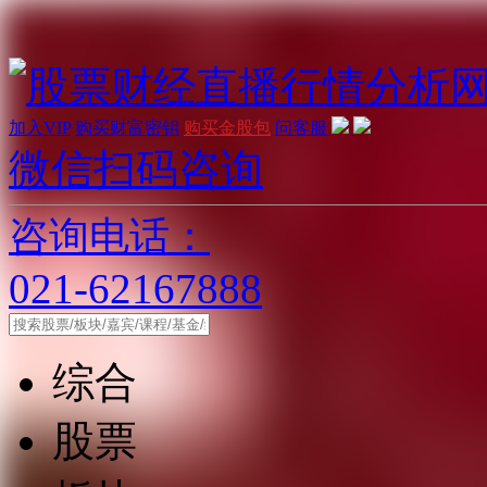
加入VIP
购买财富密钥
购买金股包
问客服
微信扫码咨询
咨询电话：
021-62167888
综合
股票