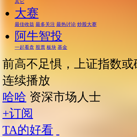
其它
大赛
最佳收益
最多关注
最热讨论
炒股大赛
阿牛智投
一起看盘
股票
板块
基金
前高不足惧，上证指数或
连续播放
哈哈
资深市场人士
+订阅
TA的好看