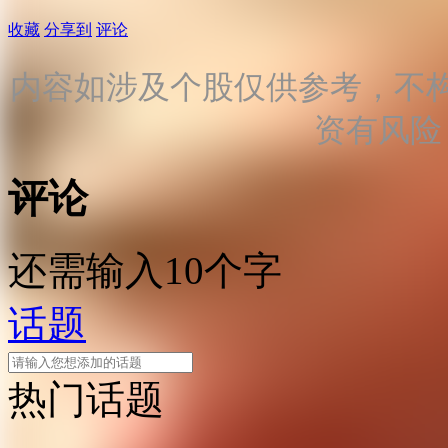
收藏
分享到
评论
内容如涉及个股仅供参考，不
资有风险
评论
还需输入10个字
话题
热门话题