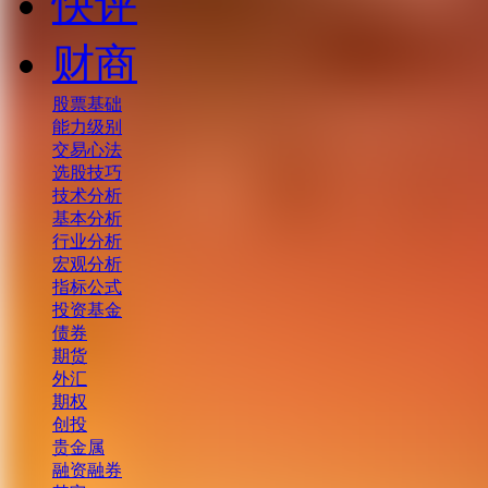
快评
财商
股票基础
能力级别
交易心法
选股技巧
技术分析
基本分析
行业分析
宏观分析
指标公式
投资基金
债券
期货
外汇
期权
创投
贵金属
融资融券