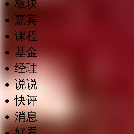
板块
嘉宾
课程
基金
经理
说说
快评
消息
好看