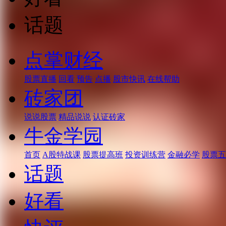
话题
点掌财经
股票直播
回看
预告
点播
股市快讯
在线帮助
砖家团
说说股票
精品说说
认证砖家
牛金学园
首页
A股特战课
股票提高班
投资训练营
金融必学
股票五
话题
好看