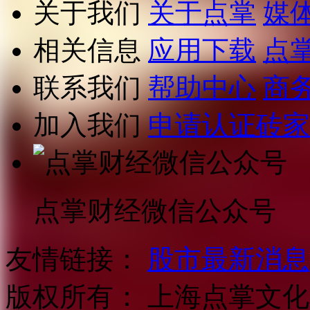
关于我们
关于点掌
媒
相关信息
应用下载
点
联系我们
帮助中心
商
加入我们
申请认证砖家
点掌财经微信公众号
友情链接：
股市最新消息
版权所有：
上海点掌文化科