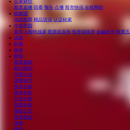
点掌财经
股票直播
回看
预告
点播
股市快讯
在线帮助
砖家团
说说股票
精品说说
认证砖家
牛金学园
首页
A股特战课
股票提高班
投资训练营
金融必学
股票五
话题
好看
快评
财商
股票基础
能力级别
交易心法
选股技巧
技术分析
基本分析
行业分析
宏观分析
指标公式
投资基金
债券
期货