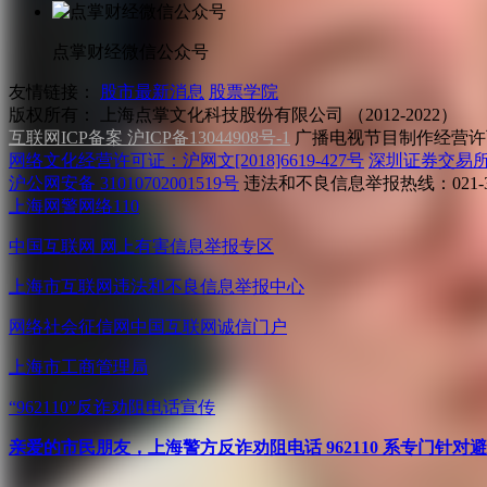
点掌财经微信公众号
友情链接：
股市最新消息
股票学院
版权所有：
上海点掌文化科技股份有限公司 （2012-2022）
互联网ICP备案 沪ICP备13044908号-1
广播电视节目制作经营许可
网络文化经营许可证：沪网文[2018]6619-427号
深圳证券交易
沪公网安备 31010702001519号
违法和不良信息举报热线：021-31
上海网警网络110
中国互联网
网上有害信息举报专区
上海市互联网
违法和不良信息举报中心
网络社会征信网
中国互联网诚信门户
上海市工商管理局
“962110”
反诈劝阻电话宣传
亲爱的市民朋友，上海警方反诈劝阻电话 962110 系专门