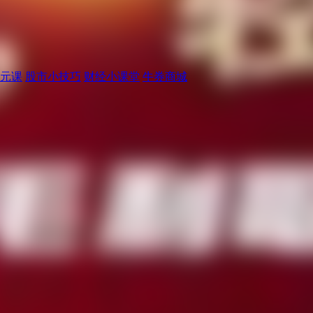
元课
股市小技巧
财经小课堂
牛券商城