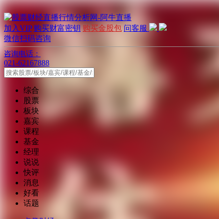
加入VIP
购买财富密钥
购买金股包
问客服
微信扫码咨询
咨询电话：
021-62167888
综合
股票
板块
嘉宾
课程
基金
经理
说说
快评
消息
好看
话题