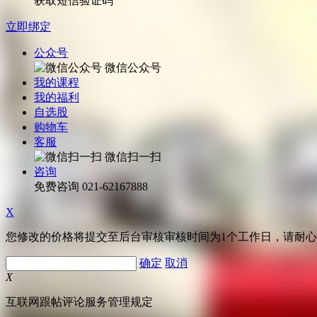
获取短信验证码
立即绑定
公众号
微信公众号
我的课程
我的福利
自选股
购物车
客服
微信扫一扫
咨询
免费咨询
021-62167888
X
您修改的价格将提交至后台审核审核时间为1个工作日，请耐
确定
取消
X
互联网跟帖评论服务管理规定