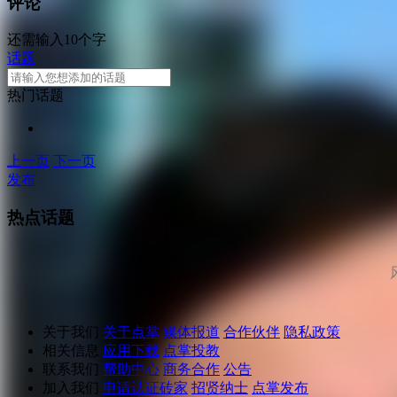
评论
还需输入10个字
话题
热门话题
上一页
下一页
发布
热点话题
关于我们
关于点掌
媒体报道
合作伙伴
隐私政策
相关信息
应用下载
点掌投教
联系我们
帮助中心
商务合作
公告
加入我们
申请认证砖家
招贤纳士
点掌发布