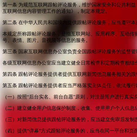
第一条 为规范互联网跟帖评论服务，维护国家安全和公共利
互联网信息内容管理工作的通知》，制定本规定。
第二条 在中华人民共和国境内提供跟帖评论服务，应当遵守本
本规定所称跟帖评论服务，是指互联网站、应用程序、互动传
号、表情、图片、音视频等信息的服务。
第三条 国家互联网信息办公室负责全国跟帖评论服务的监督
各级互联网信息办公室应当建立健全日常检查和定期检查相结
第四条 跟帖评论服务提供者提供互联网新闻信息服务相关的
第五条 跟帖评论服务提供者应当严格落实主体责任，依法履行
（一）按照“后台实名、前台自愿”原则，对注册用户进行真实
（二）建立健全用户信息保护制度，收集、使用用户个人信息
（三）对新闻信息提供跟帖评论服务的，应当建立先审后发制
（四）提供“弹幕”方式跟帖评论服务的，应当在同一平台和页