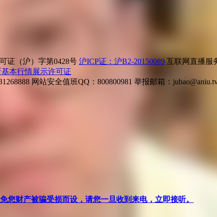
证（沪）字第0428号
沪ICP证：沪B2-20150089
互联网直播服务企
所基本行情展示许可证
268888
网站安全值班QQ：800800981
举报邮箱：
jubao@aniu.t
针对避免您财产被骗受损而设，请您一旦收到来电，立即接听。