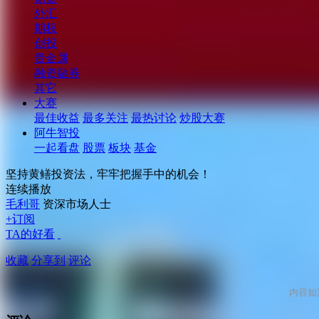
外汇
期权
创投
贵金属
融资融券
其它
大赛
最佳收益
最多关注
最热讨论
炒股大赛
阿牛智投
一起看盘
股票
板块
基金
坚持黄鳝投资法，牢牢把握手中的机会！
连续播放
毛利哥
资深市场人士
+订阅
TA的好看
收藏
分享到
评论
内容如