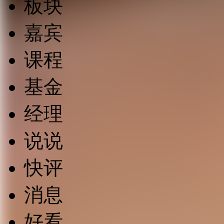
板块
嘉宾
课程
基金
经理
说说
快评
消息
好看