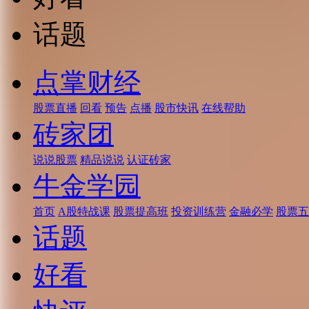
话题
点掌财经
股票直播
回看
预告
点播
股市快讯
在线帮助
砖家团
说说股票
精品说说
认证砖家
牛金学园
首页
A股特战课
股票提高班
投资训练营
金融必学
股票五
话题
好看