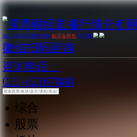
加入VIP
购买财富密钥
购买金股包
问客服
微信扫码咨询
咨询电话：
021-62167888
综合
股票