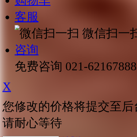
购物车
客服
微信扫一
咨询
免费咨询
021-62167888
X
您修改的价格将提交至后
请耐心等待