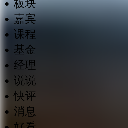
板块
嘉宾
课程
基金
经理
说说
快评
消息
好看