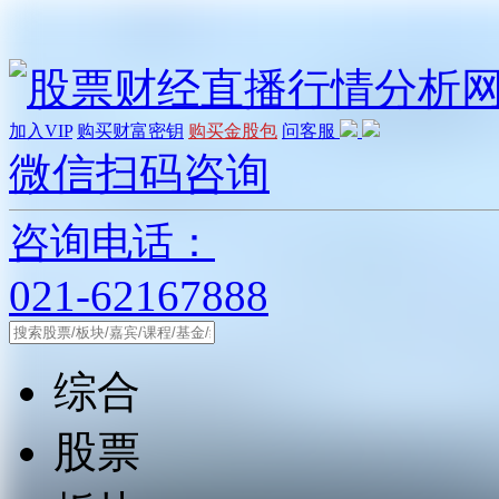
加入VIP
购买财富密钥
购买金股包
问客服
微信扫码咨询
咨询电话：
021-62167888
综合
股票