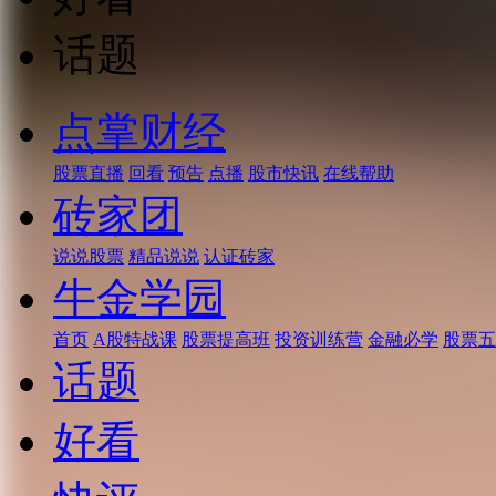
话题
点掌财经
股票直播
回看
预告
点播
股市快讯
在线帮助
砖家团
说说股票
精品说说
认证砖家
牛金学园
首页
A股特战课
股票提高班
投资训练营
金融必学
股票五
话题
好看