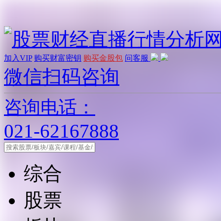
加入VIP
购买财富密钥
购买金股包
问客服
微信扫码咨询
咨询电话：
021-62167888
综合
股票