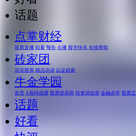
话题
点掌财经
股票直播
回看
预告
点播
股市快讯
在线帮助
砖家团
说说股票
精品说说
认证砖家
牛金学园
首页
A股特战课
股票提高班
投资训练营
金融必学
股票五
话题
好看