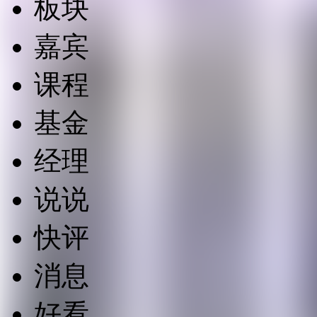
板块
嘉宾
课程
基金
经理
说说
快评
消息
好看