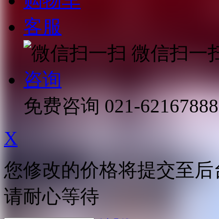
购物车
客服
微信扫一
咨询
免费咨询
021-62167888
X
您修改的价格将提交至后
请耐心等待