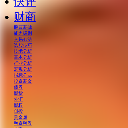
快评
财商
股票基础
能力级别
交易心法
选股技巧
技术分析
基本分析
行业分析
宏观分析
指标公式
投资基金
债券
期货
外汇
期权
创投
贵金属
融资融券