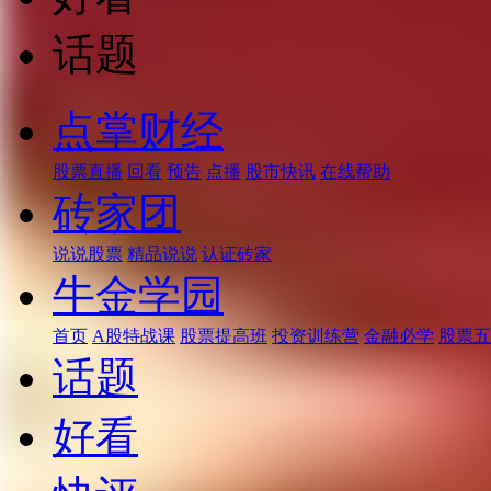
话题
点掌财经
股票直播
回看
预告
点播
股市快讯
在线帮助
砖家团
说说股票
精品说说
认证砖家
牛金学园
首页
A股特战课
股票提高班
投资训练营
金融必学
股票五
话题
好看