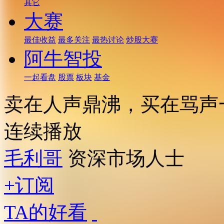
其它
大赛
最佳收益
最多关注
最热讨论
炒股大赛
阿牛智投
一起看盘
股票
板块
基金
卖在人声鼎沸，买在骂声
连续播放
毛利哥
资深市场人士
+订阅
TA的好看