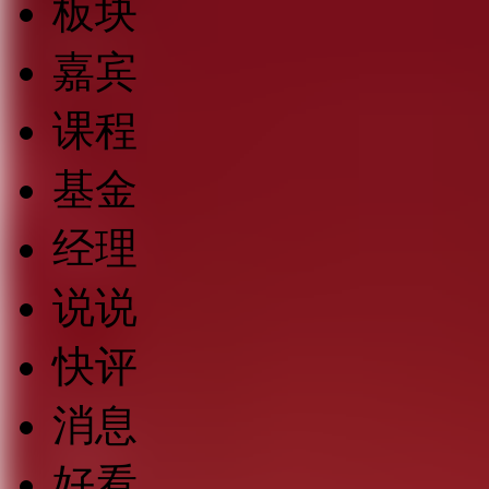
板块
嘉宾
课程
基金
经理
说说
快评
消息
好看