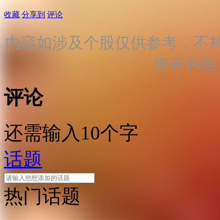
收藏
分享到
评论
内容如涉及个股仅供参考，不
资有风险
评论
还需输入10个字
话题
热门话题