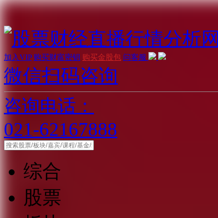
加入VIP
购买财富密钥
购买金股包
问客服
微信扫码咨询
咨询电话：
021-62167888
综合
股票