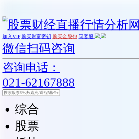
加入VIP
购买财富密钥
购买金股包
问客服
微信扫码咨询
咨询电话：
021-62167888
综合
股票