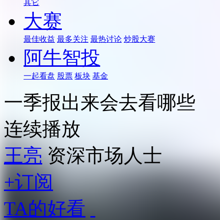
其它
大赛
最佳收益
最多关注
最热讨论
炒股大赛
阿牛智投
一起看盘
股票
板块
基金
一季报出来会去看哪些
连续播放
王亮
资深市场人士
+订阅
TA的好看