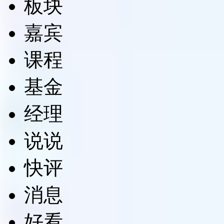
板块
嘉宾
课程
基金
经理
说说
快评
消息
好看