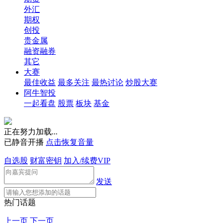
外汇
期权
创投
贵金属
融资融券
其它
大赛
最佳收益
最多关注
最热讨论
炒股大赛
阿牛智投
一起看盘
股票
板块
基金
正在努力加载
.
.
.
已静音开播
点击恢复音量
自选股
财富密钥
加入/续费VIP
发送
热门话题
上一页
下一页