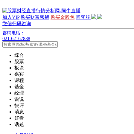
加入VIP
购买财富密钥
购买金股包
问客服
微信扫码咨询
咨询电话：
021-62167888
综合
股票
板块
嘉宾
课程
基金
经理
说说
快评
消息
好看
话题