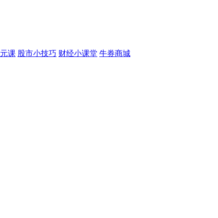
元课
股市小技巧
财经小课堂
牛券商城