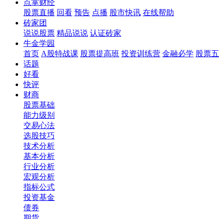
点掌财经
股票直播
回看
预告
点播
股市快讯
在线帮助
砖家团
说说股票
精品说说
认证砖家
牛金学园
首页
A股特战课
股票提高班
投资训练营
金融必学
股票五
话题
好看
快评
财商
股票基础
能力级别
交易心法
选股技巧
技术分析
基本分析
行业分析
宏观分析
指标公式
投资基金
债券
期货