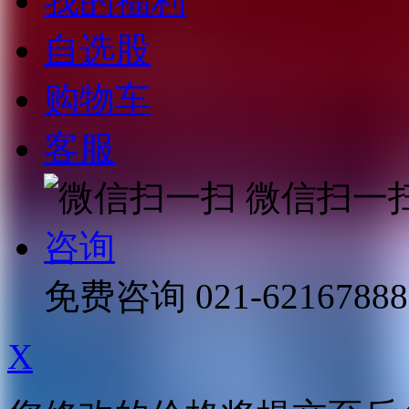
我的福利
自选股
购物车
客服
微信扫一
咨询
免费咨询
021-62167888
X