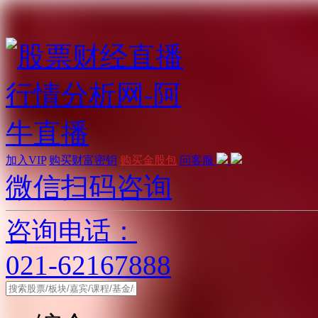
加入VIP
购买财富密钥
购买金股包
问客服
微信扫码咨询
咨询电话：
021-62167888