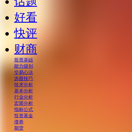
话题
好看
快评
财商
股票基础
能力级别
交易心法
选股技巧
技术分析
基本分析
行业分析
宏观分析
指标公式
投资基金
债券
期货