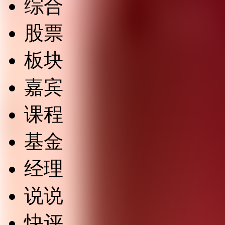
综合
股票
板块
嘉宾
课程
基金
经理
说说
快评