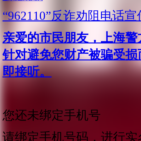
“962110”
反诈劝阻电话宣
亲爱的市民朋友，上海警方反
针对避免您财产被骗受损
即接听。
您还未绑定手机号
请绑定手机号码，进行实