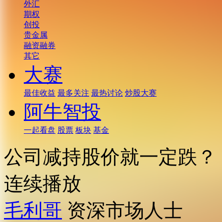
外汇
期权
创投
贵金属
融资融券
其它
大赛
最佳收益
最多关注
最热讨论
炒股大赛
阿牛智投
一起看盘
股票
板块
基金
公司减持股价就一定跌？
连续播放
毛利哥
资深市场人士