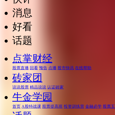
消息
好看
话题
点掌财经
股票直播
回看
预告
点播
股市快讯
在线帮助
砖家团
说说股票
精品说说
认证砖家
牛金学园
首页
A股特战课
股票提高班
投资训练营
金融必学
股票五