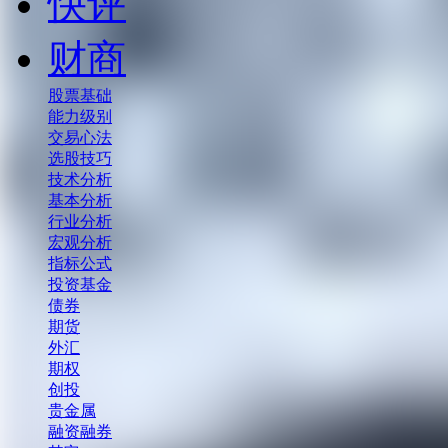
快评
财商
股票基础
能力级别
交易心法
选股技巧
技术分析
基本分析
行业分析
宏观分析
指标公式
投资基金
债券
期货
外汇
期权
创投
贵金属
融资融券