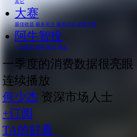
其它
大赛
最佳收益
最多关注
最热讨论
炒股大赛
阿牛智投
一起看盘
股票
板块
基金
一季度的消费数据很亮眼
连续播放
何少杰
资深市场人士
+订阅
TA的好看