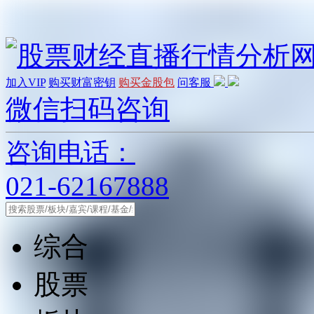
加入VIP
购买财富密钥
购买金股包
问客服
微信扫码咨询
咨询电话：
021-62167888
综合
股票