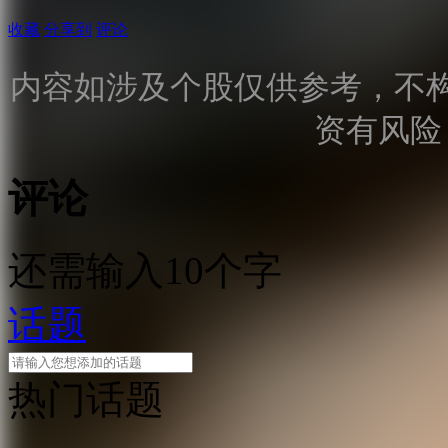
收藏
分享到
评论
内容如涉及个股仅供参考，不
资有风险
评论
还需输入10个字
话题
热门话题