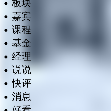
板块
嘉宾
课程
基金
经理
说说
快评
消息
好看