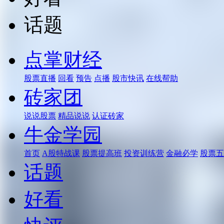
话题
点掌财经
股票直播
回看
预告
点播
股市快讯
在线帮助
砖家团
说说股票
精品说说
认证砖家
牛金学园
首页
A股特战课
股票提高班
投资训练营
金融必学
股票五
话题
好看