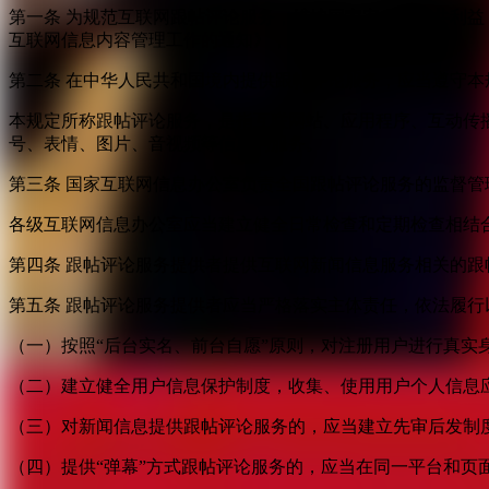
第一条 为规范互联网跟帖评论服务，维护国家安全和公共利
互联网信息内容管理工作的通知》，制定本规定。
第二条 在中华人民共和国境内提供跟帖评论服务，应当遵守本
本规定所称跟帖评论服务，是指互联网站、应用程序、互动传
号、表情、图片、音视频等信息的服务。
第三条 国家互联网信息办公室负责全国跟帖评论服务的监督
各级互联网信息办公室应当建立健全日常检查和定期检查相结
第四条 跟帖评论服务提供者提供互联网新闻信息服务相关的
第五条 跟帖评论服务提供者应当严格落实主体责任，依法履行
（一）按照“后台实名、前台自愿”原则，对注册用户进行真实
（二）建立健全用户信息保护制度，收集、使用用户个人信息
（三）对新闻信息提供跟帖评论服务的，应当建立先审后发制
（四）提供“弹幕”方式跟帖评论服务的，应当在同一平台和页