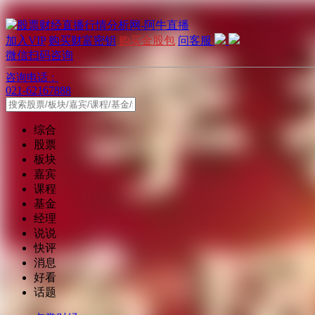
加入VIP
购买财富密钥
购买金股包
问客服
微信扫码咨询
咨询电话：
021-62167888
综合
股票
板块
嘉宾
课程
基金
经理
说说
快评
消息
好看
话题