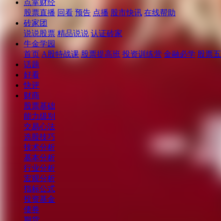
点掌财经
股票直播
回看
预告
点播
股市快讯
在线帮助
砖家团
说说股票
精品说说
认证砖家
牛金学园
首页
A股特战课
股票提高班
投资训练营
金融必学
股票五
话题
好看
快评
财商
股票基础
能力级别
交易心法
选股技巧
技术分析
基本分析
行业分析
宏观分析
指标公式
投资基金
债券
期货