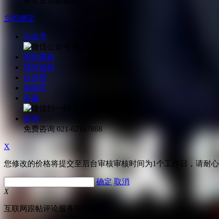
获取短信验证码
立即绑定
公众号
微信公众号
我的课程
我的福利
自选股
购物车
客服
微信扫一扫
咨询
免费咨询
021-62167888
X
您修改的价格将提交至后台审核审核时间为1个工作日，请耐
确定
取消
X
互联网跟帖评论服务管理规定