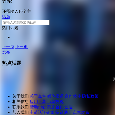
评论
还需输入10个字
话题
热门话题
上一页
下一页
发布
热点话题
关于我们
关于点掌
媒体报道
合作伙伴
隐私政策
相关信息
应用下载
点掌投教
联系我们
帮助中心
商务合作
公告
加入我们
申请认证砖家
招贤纳士
点掌发布