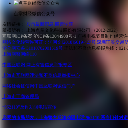
点掌财经微信公众号
友情链接：
股市最新消息
股票学院
版权所有：
上海点掌文化科技股份有限公司 （2012-2022）
互联网ICP备案 沪ICP备13044908号-1
广播电视节目制作经营许可
网络文化经营许可证：沪网文[2018]6619-427号
深圳证券交易
沪公网安备 31010702001519号
违法和不良信息举报热线：021-31
上海网警网络110
中国互联网
网上有害信息举报专区
上海市互联网
违法和不良信息举报中心
网络社会征信网
中国互联网诚信门户
上海市工商管理局
“962110”
反诈劝阻电话宣传
亲爱的市民朋友，上海警方反诈劝阻电话 962110 系专门