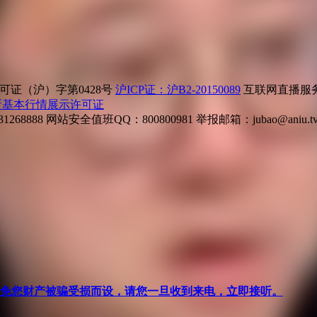
证（沪）字第0428号
沪ICP证：沪B2-20150089
互联网直播服务企
所基本行情展示许可证
268888
网站安全值班QQ：800800981
举报邮箱：
jubao@aniu.t
针对避免您财产被骗受损而设，请您一旦收到来电，立即接听。