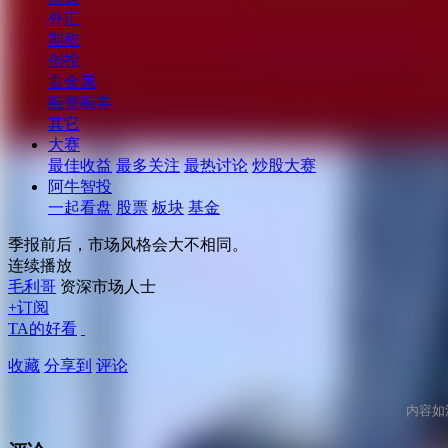
外汇
期权
创投
贵金属
融资融券
其它
大赛
最佳收益
最多关注
最热讨论
炒股大赛
阿牛智投
一起看盘
股票
板块
基金
季报前后，市场风格会大不相同。
连续播放
毛利哥
资深市场人士
+订阅
TA的好看
收藏
分享到
评论
内容如