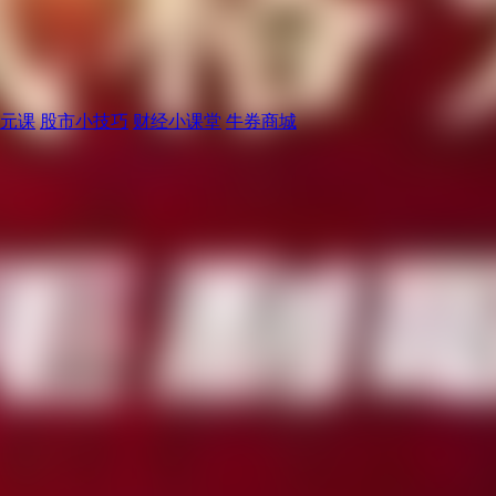
元课
股市小技巧
财经小课堂
牛券商城