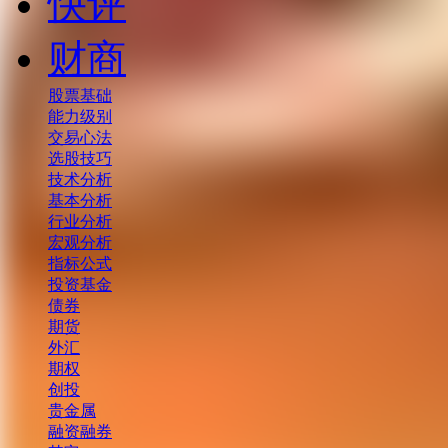
快评
财商
股票基础
能力级别
交易心法
选股技巧
技术分析
基本分析
行业分析
宏观分析
指标公式
投资基金
债券
期货
外汇
期权
创投
贵金属
融资融券