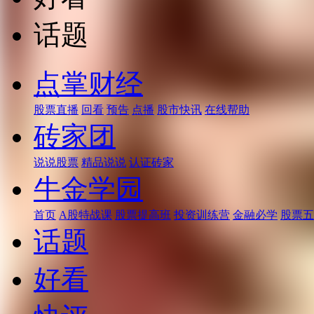
话题
点掌财经
股票直播
回看
预告
点播
股市快讯
在线帮助
砖家团
说说股票
精品说说
认证砖家
牛金学园
首页
A股特战课
股票提高班
投资训练营
金融必学
股票五
话题
好看