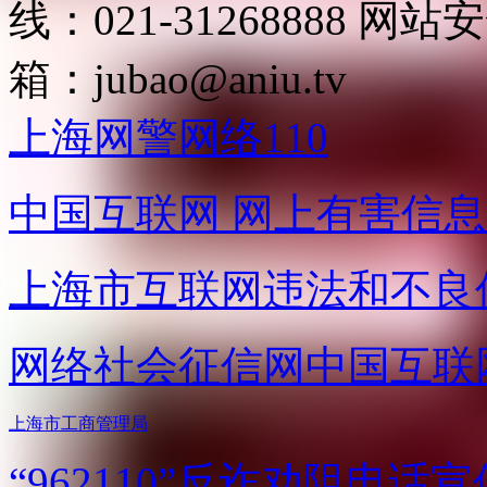
线：021-31268888
网站安全
箱：
jubao@aniu.tv
上海网警网络110
中国互联网
网上有害信息
上海市互联网
违法和不良
网络社会征信网
中国互联
上海市工商管理局
“962110”
反诈劝阻电话宣