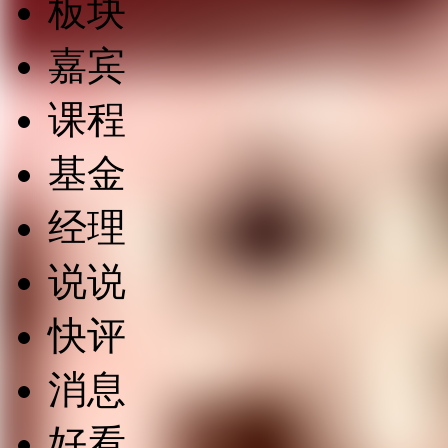
板块
嘉宾
课程
基金
经理
说说
快评
消息
好看