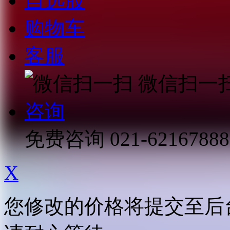
自选股
购物车
客服
微信扫一
咨询
免费咨询
021-62167888
X
您修改的价格将提交至后