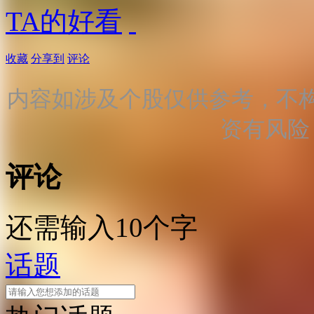
TA的好看
收藏
分享到
评论
内容如涉及个股仅供参考，不
资有风险
评论
还需输入10个字
话题