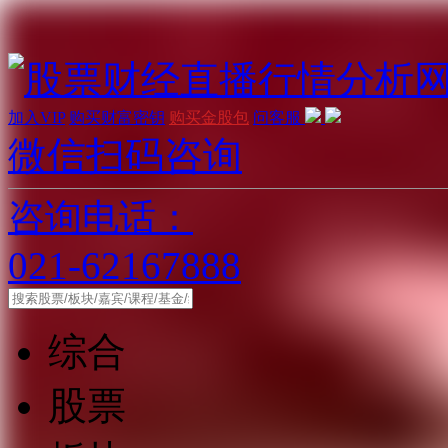
加入VIP
购买财富密钥
购买金股包
问客服
微信扫码咨询
咨询电话：
021-62167888
综合
股票