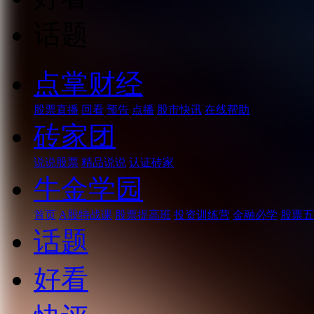
话题
点掌财经
股票直播
回看
预告
点播
股市快讯
在线帮助
砖家团
说说股票
精品说说
认证砖家
牛金学园
首页
A股特战课
股票提高班
投资训练营
金融必学
股票五
话题
好看