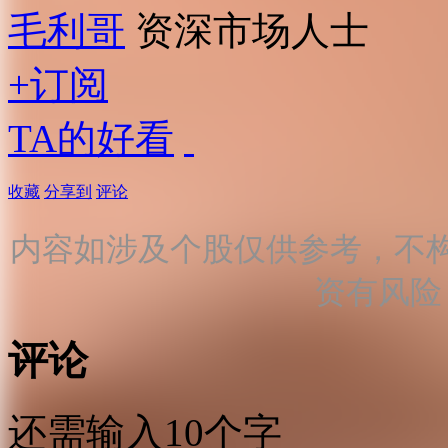
毛利哥
资深市场人士
+订阅
TA的好看
收藏
分享到
评论
内容如涉及个股仅供参考，不
资有风险
评论
还需输入10个字