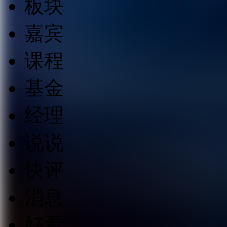
板块
嘉宾
课程
基金
经理
说说
快评
消息
好看