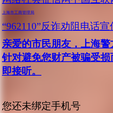
上海市工商管理局
“962110”
反诈劝阻电话宣
亲爱的市民朋友，上海警方反
针对避免您财产被骗受损
即接听。
您还未绑定手机号