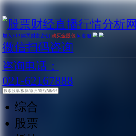
加入VIP
购买财富密钥
购买金股包
问客服
微信扫码咨询
咨询电话：
021-62167888
综合
股票