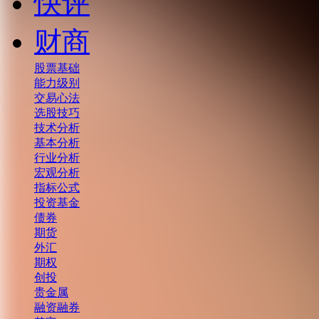
快评
财商
股票基础
能力级别
交易心法
选股技巧
技术分析
基本分析
行业分析
宏观分析
指标公式
投资基金
债券
期货
外汇
期权
创投
贵金属
融资融券