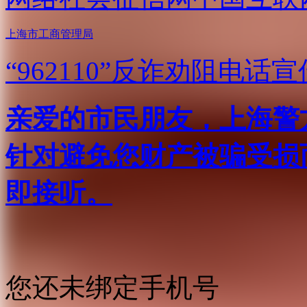
上海市工商管理局
“962110”
反诈劝阻电话宣
亲爱的市民朋友，上海警方反
针对避免您财产被骗受损
即接听。
您还未绑定手机号