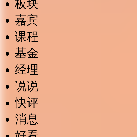
板块
嘉宾
课程
基金
经理
说说
快评
消息
好看