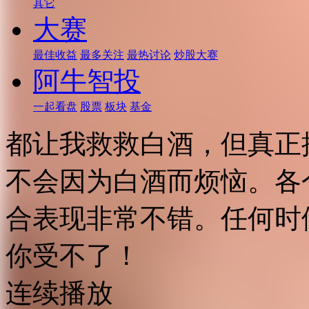
其它
大赛
最佳收益
最多关注
最热讨论
炒股大赛
阿牛智投
一起看盘
股票
板块
基金
都让我救救白酒，但真正
不会因为白酒而烦恼。各
合表现非常不错。任何时
你受不了！
连续播放