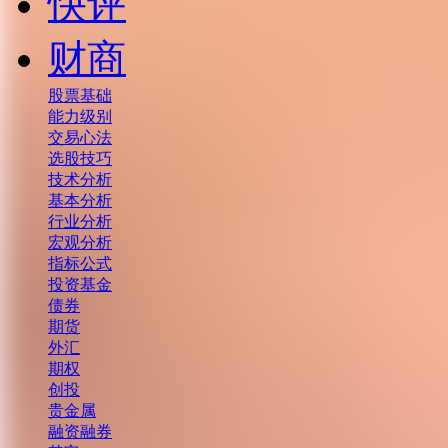
快评
财商
股票基础
能力级别
交易心法
选股技巧
技术分析
基本分析
行业分析
宏观分析
指标公式
投资基金
债券
期货
外汇
期权
创投
贵金属
融资融券