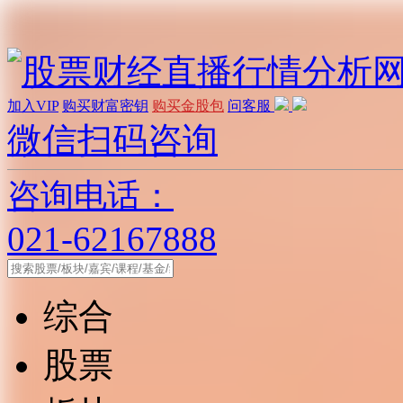
加入VIP
购买财富密钥
购买金股包
问客服
微信扫码咨询
咨询电话：
021-62167888
综合
股票