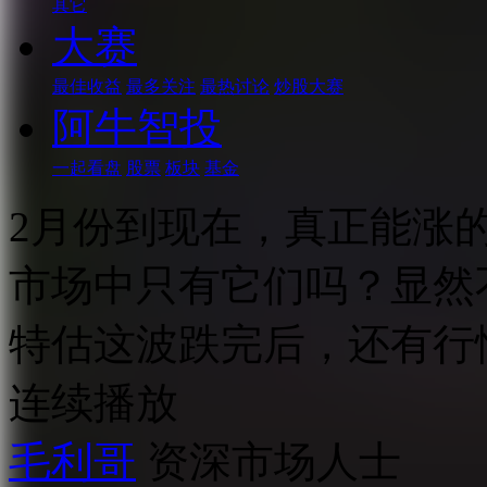
其它
大赛
最佳收益
最多关注
最热讨论
炒股大赛
阿牛智投
一起看盘
股票
板块
基金
2月份到现在，真正能涨
市场中只有它们吗？显然
特估这波跌完后，还有行
连续播放
毛利哥
资深市场人士