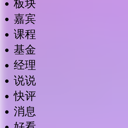
板块
嘉宾
课程
基金
经理
说说
快评
消息
好看