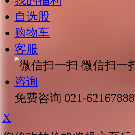
我的福利
自选股
购物车
客服
微信扫一
咨询
免费咨询
021-62167888
X