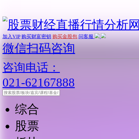
加入VIP
购买财富密钥
购买金股包
问客服
微信扫码咨询
咨询电话：
021-62167888
综合
股票