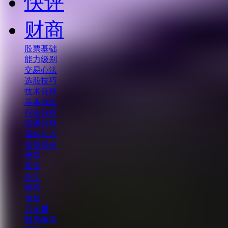
快评
财商
股票基础
能力级别
交易心法
选股技巧
技术分析
基本分析
行业分析
宏观分析
指标公式
投资基金
债券
期货
外汇
期权
创投
贵金属
融资融券