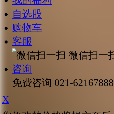
我的福利
自选股
购物车
客服
微信扫一
咨询
免费咨询
021-62167888
X