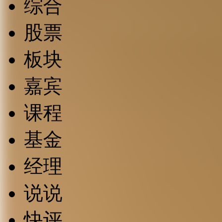
综合
股票
板块
嘉宾
课程
基金
经理
说说
快评