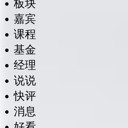
板块
嘉宾
课程
基金
经理
说说
快评
消息
好看