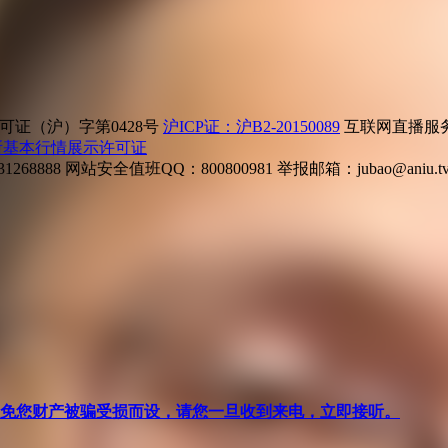
证（沪）字第0428号
沪ICP证：沪B2-20150089
互联网直播服务企
所基本行情展示许可证
268888
网站安全值班QQ：800800981
举报邮箱：
jubao@aniu.t
针对避免您财产被骗受损而设，请您一旦收到来电，立即接听。