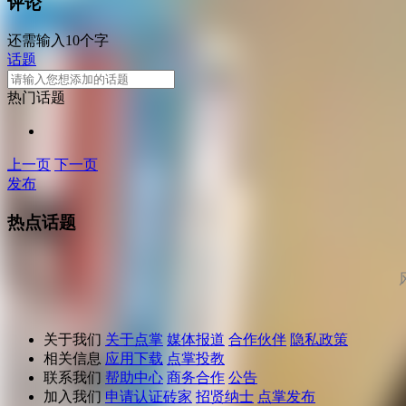
评论
还需输入10个字
话题
热门话题
上一页
下一页
发布
热点话题
关于我们
关于点掌
媒体报道
合作伙伴
隐私政策
相关信息
应用下载
点掌投教
联系我们
帮助中心
商务合作
公告
加入我们
申请认证砖家
招贤纳士
点掌发布