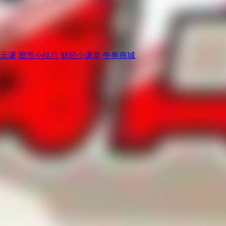
元课
股市小技巧
财经小课堂
牛券商城