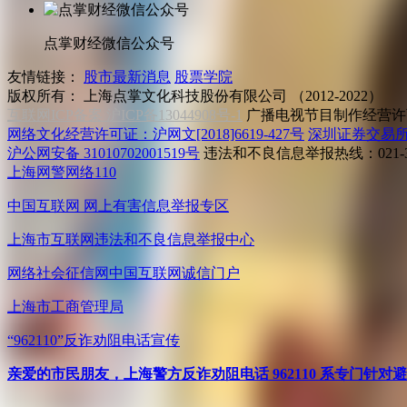
点掌财经微信公众号
友情链接：
股市最新消息
股票学院
版权所有：
上海点掌文化科技股份有限公司 （2012-2022）
互联网ICP备案 沪ICP备13044908号-1
广播电视节目制作经营许可
网络文化经营许可证：沪网文[2018]6619-427号
深圳证券交易
沪公网安备 31010702001519号
违法和不良信息举报热线：021-31
上海网警网络110
中国互联网
网上有害信息举报专区
上海市互联网
违法和不良信息举报中心
网络社会征信网
中国互联网诚信门户
上海市工商管理局
“962110”
反诈劝阻电话宣传
亲爱的市民朋友，上海警方反诈劝阻电话 962110 系专门