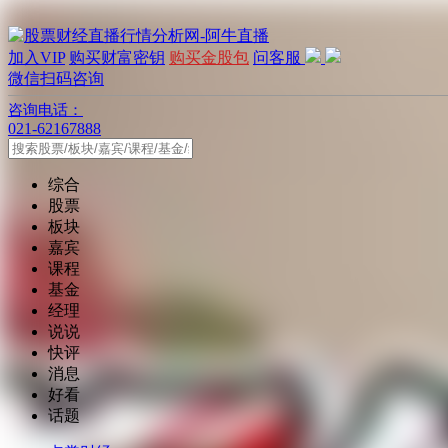
加入VIP
购买财富密钥
购买金股包
问客服
微信扫码咨询
咨询电话：
021-62167888
综合
股票
板块
嘉宾
课程
基金
经理
说说
快评
消息
好看
话题