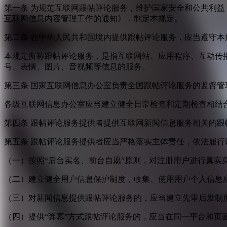
第一条 为规范互联网跟帖评论服务，维护国家安全和公共利
互联网信息内容管理工作的通知》，制定本规定。
第二条 在中华人民共和国境内提供跟帖评论服务，应当遵守本
本规定所称跟帖评论服务，是指互联网站、应用程序、互动传
号、表情、图片、音视频等信息的服务。
第三条 国家互联网信息办公室负责全国跟帖评论服务的监督
各级互联网信息办公室应当建立健全日常检查和定期检查相结
第四条 跟帖评论服务提供者提供互联网新闻信息服务相关的
第五条 跟帖评论服务提供者应当严格落实主体责任，依法履行
（一）按照“后台实名、前台自愿”原则，对注册用户进行真实
（二）建立健全用户信息保护制度，收集、使用用户个人信息
（三）对新闻信息提供跟帖评论服务的，应当建立先审后发制
（四）提供“弹幕”方式跟帖评论服务的，应当在同一平台和页