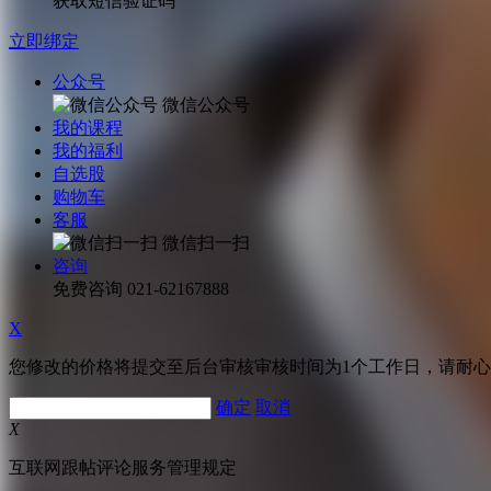
获取短信验证码
立即绑定
公众号
微信公众号
我的课程
我的福利
自选股
购物车
客服
微信扫一扫
咨询
免费咨询
021-62167888
X
您修改的价格将提交至后台审核审核时间为1个工作日，请耐
确定
取消
X
互联网跟帖评论服务管理规定