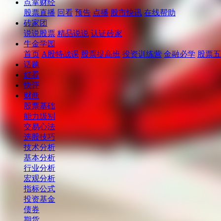
点掌财经
股票直播
回看
预告
点播
股市快讯
在线帮助
砖家团
说说股票
精品说说
认证砖家
牛金学园
首页
A股特战课
股票提高班
投资训练营
金融必学
股票五
话题
好看
快评
财商
股票基础
能力级别
交易心法
选股技巧
技术分析
基本分析
行业分析
宏观分析
指标公式
投资基金
债券
期货