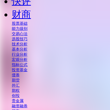
快评
财商
股票基础
能力级别
交易心法
选股技巧
技术分析
基本分析
行业分析
宏观分析
指标公式
投资基金
债券
期货
外汇
期权
创投
贵金属
融资融券