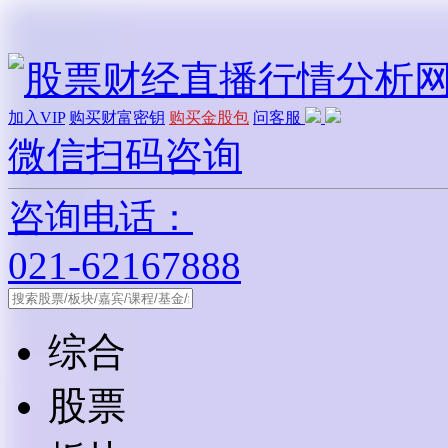
加入VIP
购买财富密钥
购买金股包
问客服
微信扫码咨询
咨询电话：
021-62167888
综合
股票