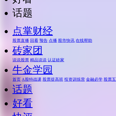
话题
点掌财经
股票直播
回看
预告
点播
股市快讯
在线帮助
砖家团
说说股票
精品说说
认证砖家
牛金学园
首页
A股特战课
股票提高班
投资训练营
金融必学
股票五
话题
好看