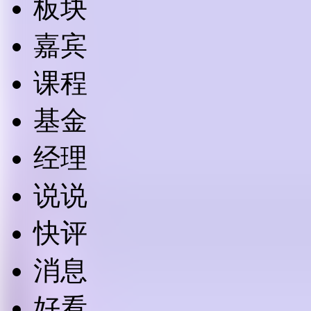
板块
嘉宾
课程
基金
经理
说说
快评
消息
好看