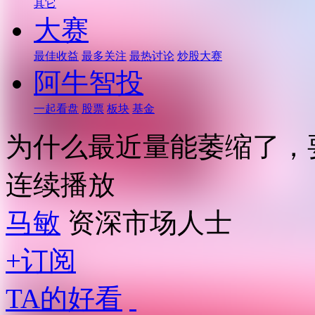
其它
大赛
最佳收益
最多关注
最热讨论
炒股大赛
阿牛智投
一起看盘
股票
板块
基金
为什么最近量能萎缩了，
连续播放
马敏
资深市场人士
+订阅
TA的好看