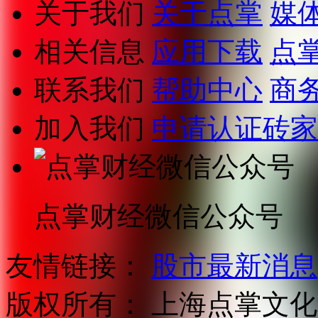
关于我们
关于点掌
媒
相关信息
应用下载
点
联系我们
帮助中心
商
加入我们
申请认证砖家
点掌财经微信公众号
友情链接：
股市最新消息
版权所有：
上海点掌文化科