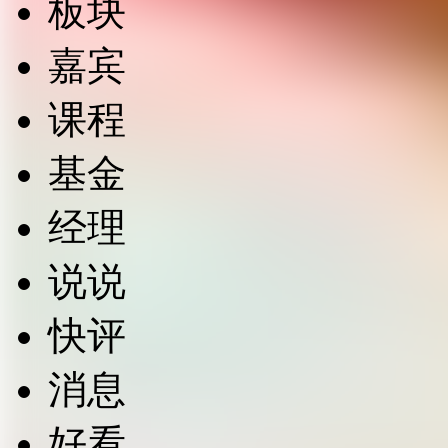
板块
嘉宾
课程
基金
经理
说说
快评
消息
好看