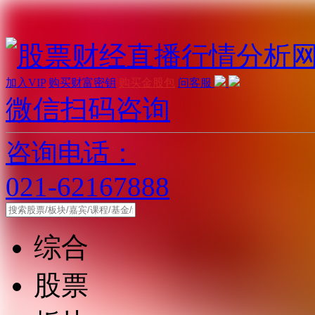
加入VIP
购买财富密钥
购买金股包
问客服
微信扫码咨询
咨询电话：
021-62167888
综合
股票