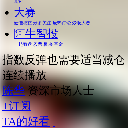
其它
大赛
最佳收益
最多关注
最热讨论
炒股大赛
阿牛智投
一起看盘
股票
板块
基金
指数反弹也需要适当减仓
连续播放
陈华
资深市场人士
+订阅
TA的好看