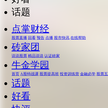
话题
点掌财经
股票直播
回看
预告
点播
股市快讯
在线帮助
砖家团
说说股票
精品说说
认证砖家
牛金学园
首页
A股特战课
股票提高班
投资训练营
金融必学
股票五
话题
好看