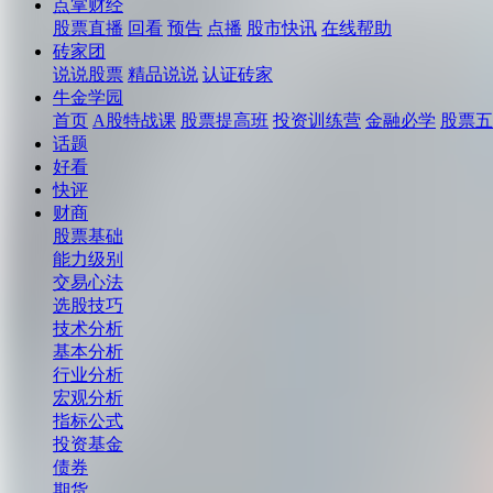
点掌财经
股票直播
回看
预告
点播
股市快讯
在线帮助
砖家团
说说股票
精品说说
认证砖家
牛金学园
首页
A股特战课
股票提高班
投资训练营
金融必学
股票五
话题
好看
快评
财商
股票基础
能力级别
交易心法
选股技巧
技术分析
基本分析
行业分析
宏观分析
指标公式
投资基金
债券
期货