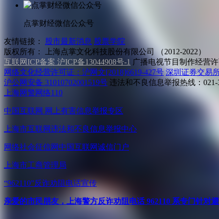
点掌财经微信公众号
友情链接：
股市最新消息
股票学院
版权所有：
上海点掌文化科技股份有限公司 （2012-2022）
互联网ICP备案 沪ICP备13044908号-1
广播电视节目制作经营许可
网络文化经营许可证：沪网文[2018]6619-427号
深圳证券交易
沪公网安备 31010702001519号
违法和不良信息举报热线：021-31
上海网警网络110
中国互联网
网上有害信息举报专区
上海市互联网
违法和不良信息举报中心
网络社会征信网
中国互联网诚信门户
上海市工商管理局
“962110”
反诈劝阻电话宣传
亲爱的市民朋友，上海警方反诈劝阻电话 962110 系专门