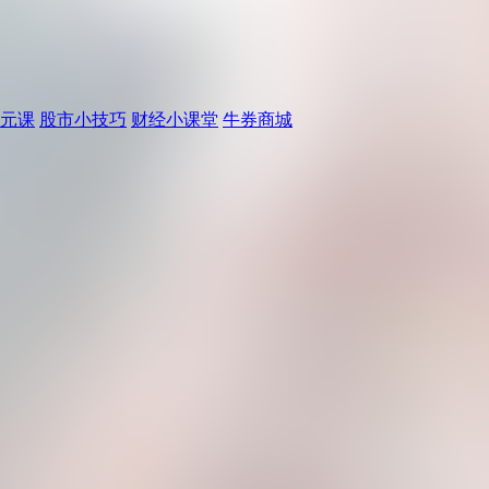
元课
股市小技巧
财经小课堂
牛券商城