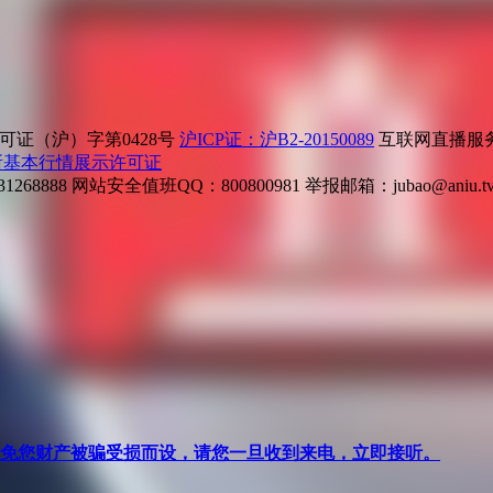
证（沪）字第0428号
沪ICP证：沪B2-20150089
互联网直播服务企
所基本行情展示许可证
268888
网站安全值班QQ：800800981
举报邮箱：
jubao@aniu.t
针对避免您财产被骗受损而设，请您一旦收到来电，立即接听。