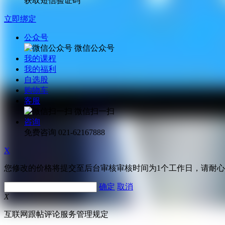
获取短信验证码
立即绑定
公众号
微信公众号
我的课程
我的福利
自选股
购物车
客服
微信扫一扫
咨询
免费咨询
021-62167888
X
您修改的价格将提交至后台审核审核时间为1个工作日，请耐
确定
取消
X
互联网跟帖评论服务管理规定