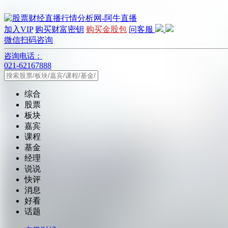
加入VIP
购买财富密钥
购买金股包
问客服
微信扫码咨询
咨询电话：
021-62167888
综合
股票
板块
嘉宾
课程
基金
经理
说说
快评
消息
好看
话题