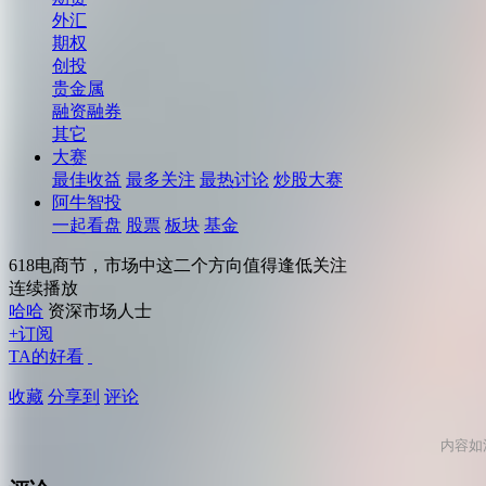
外汇
期权
创投
贵金属
融资融券
其它
大赛
最佳收益
最多关注
最热讨论
炒股大赛
阿牛智投
一起看盘
股票
板块
基金
618电商节，市场中这二个方向值得逢低关注
连续播放
哈哈
资深市场人士
+订阅
TA的好看
收藏
分享到
评论
内容如