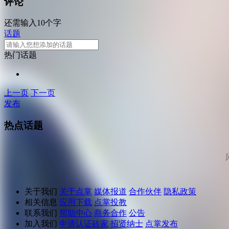
评论
还需输入10个字
话题
热门话题
上一页
下一页
发布
热点话题
关于我们
关于点掌
媒体报道
合作伙伴
隐私政策
相关信息
应用下载
点掌投教
联系我们
帮助中心
商务合作
公告
加入我们
申请认证砖家
招贤纳士
点掌发布