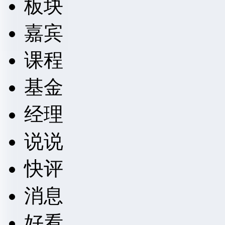
板块
嘉宾
课程
基金
经理
说说
快评
消息
好看