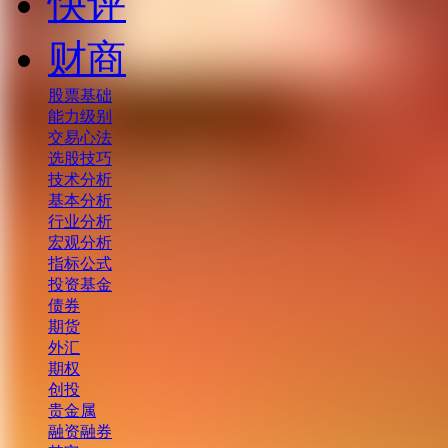
快评
财商
股票基础
能力级别
交易心法
选股技巧
技术分析
基本分析
行业分析
宏观分析
指标公式
投资基金
债券
期货
外汇
期权
创投
贵金属
融资融券