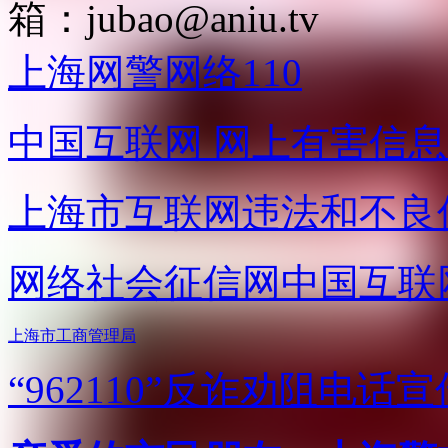
箱：
jubao@aniu.tv
上海网警网络110
中国互联网
网上有害信息
上海市互联网
违法和不良
网络社会征信网
中国互联
上海市工商管理局
“962110”
反诈劝阻电话宣