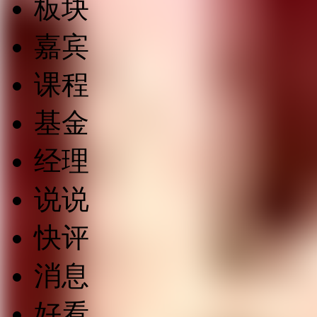
板块
嘉宾
课程
基金
经理
说说
快评
消息
好看