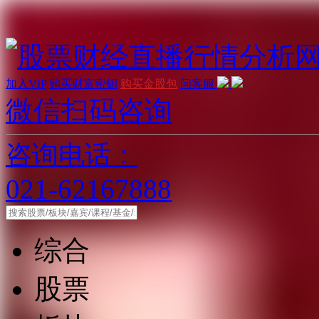
加入VIP
购买财富密钥
购买金股包
问客服
微信扫码咨询
咨询电话：
021-62167888
综合
股票