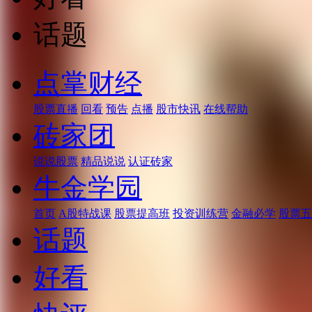
话题
点掌财经
股票直播
回看
预告
点播
股市快讯
在线帮助
砖家团
说说股票
精品说说
认证砖家
牛金学园
首页
A股特战课
股票提高班
投资训练营
金融必学
股票五
话题
好看