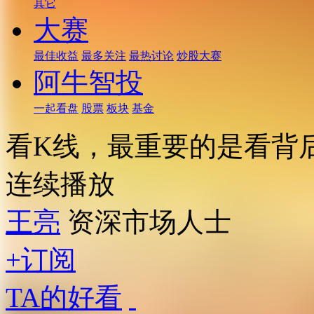
其它
大赛
最佳收益
最多关注
最热讨论
炒股大赛
阿牛智投
一起看盘
股票
板块
基金
看K线，最重要的是看背
连续播放
王亮
资深市场人士
+订阅
TA的好看