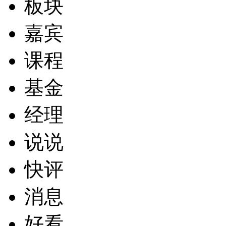
板块
嘉宾
课程
基金
经理
说说
快评
消息
好看