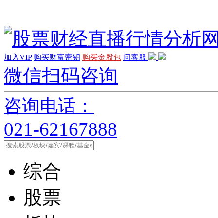
加入VIP
购买财富密钥
购买金股包
问客服
微信扫码咨询
咨询电话：
021-62167888
综合
股票