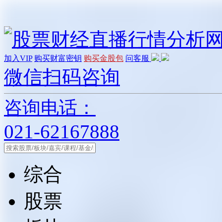
加入VIP
购买财富密钥
购买金股包
问客服
微信扫码咨询
咨询电话：
021-62167888
综合
股票