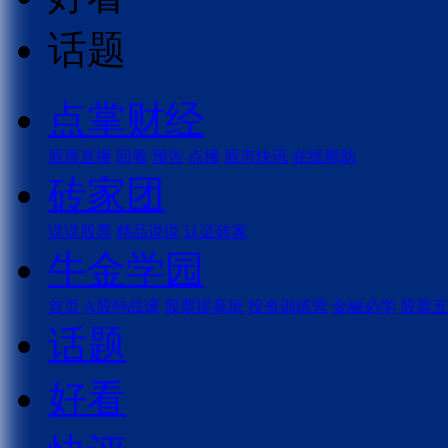
话题
点掌财经
股票直播
回看
预告
点播
股市快讯
在线帮助
砖家团
说说股票
精品说说
认证砖家
牛金学园
首页
A股特战课
股票提高班
投资训练营
金融必学
股票五
话题
好看