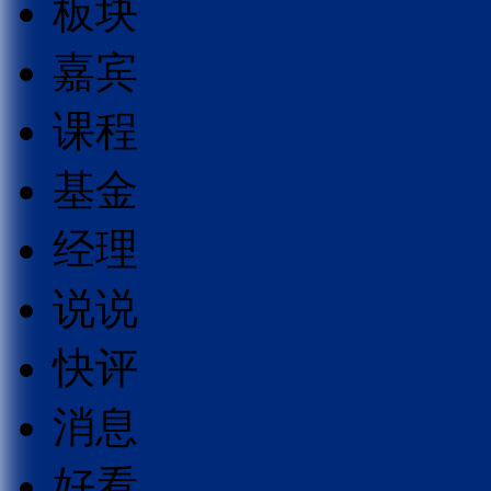
板块
嘉宾
课程
基金
经理
说说
快评
消息
好看