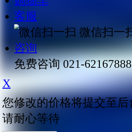
购物车
客服
微信扫一
咨询
免费咨询
021-62167888
X
您修改的价格将提交至后
请耐心等待