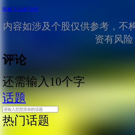
收藏
分享到
评论
内容如涉及个股仅供参考，不
资有风险
评论
还需输入10个字
话题
热门话题