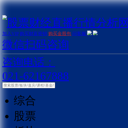
加入VIP
购买财富密钥
购买金股包
问客服
微信扫码咨询
咨询电话：
021-62167888
综合
股票