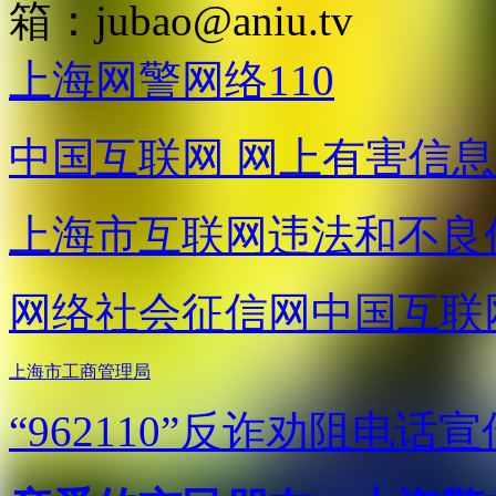
箱：
jubao@aniu.tv
上海网警网络110
中国互联网
网上有害信息
上海市互联网
违法和不良
网络社会征信网
中国互联
上海市工商管理局
“962110”
反诈劝阻电话宣