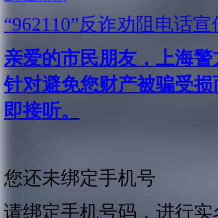
“962110”
反诈劝阻电话宣
亲爱的市民朋友，上海警方反
针对避免您财产被骗受损
即接听。
您还未绑定手机号
请绑定手机号码，进行实