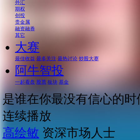
外汇
期权
创投
贵金属
融资融券
其它
大赛
最佳收益
最多关注
最热讨论
炒股大赛
阿牛智投
一起看盘
股票
板块
基金
是谁在你最没有信心的时
连续播放
高绘敏
资深市场人士