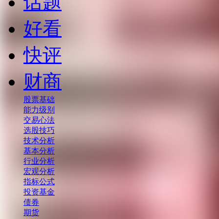
话题
好看
快评
财商
股票基础
能力级别
交易心法
选股技巧
技术分析
基本分析
行业分析
宏观分析
指标公式
投资基金
债券
期货