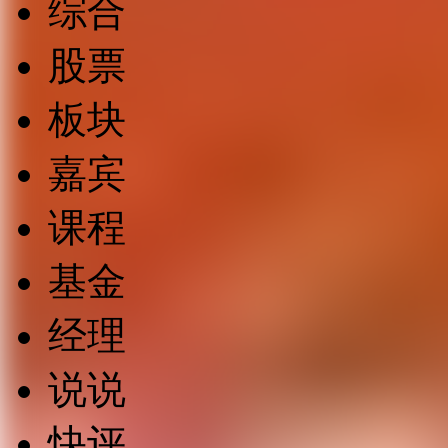
综合
股票
板块
嘉宾
课程
基金
经理
说说
快评