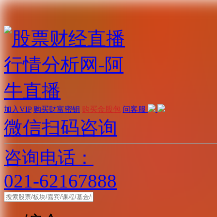
加入VIP
购买财富密钥
购买金股包
问客服
微信扫码咨询
咨询电话：
021-62167888