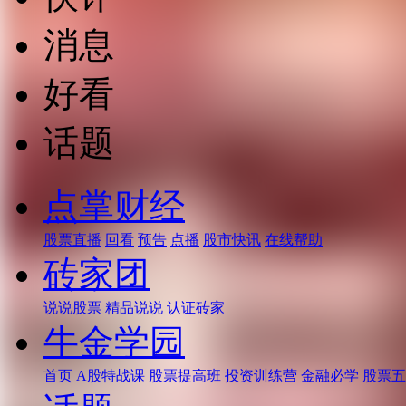
消息
好看
话题
点掌财经
股票直播
回看
预告
点播
股市快讯
在线帮助
砖家团
说说股票
精品说说
认证砖家
牛金学园
首页
A股特战课
股票提高班
投资训练营
金融必学
股票五