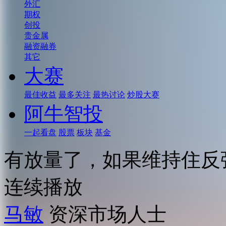
外汇
期权
创投
贵金属
融资融券
其它
大赛
最佳收益
最多关注
最热讨论
炒股大赛
阿牛智投
一起看盘
股票
板块
基金
有放量了，如果维持住反
连续播放
马敏
资深市场人士