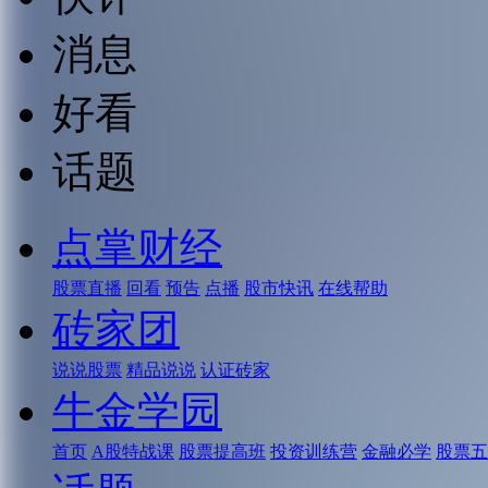
消息
好看
话题
点掌财经
股票直播
回看
预告
点播
股市快讯
在线帮助
砖家团
说说股票
精品说说
认证砖家
牛金学园
首页
A股特战课
股票提高班
投资训练营
金融必学
股票五