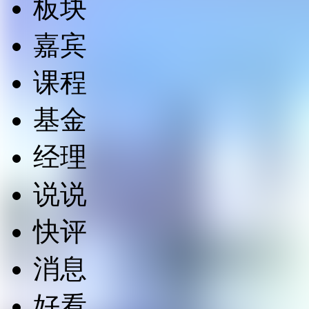
板块
嘉宾
课程
基金
经理
说说
快评
消息
好看