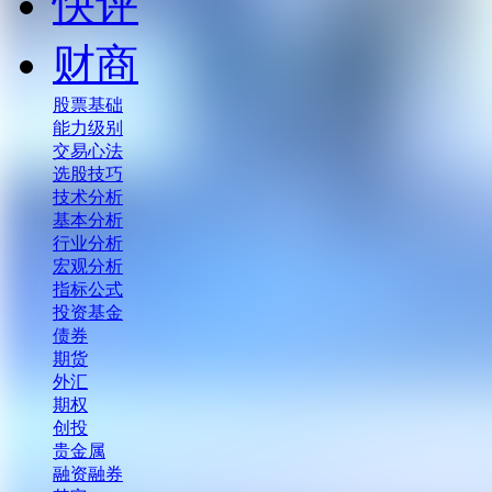
快评
财商
股票基础
能力级别
交易心法
选股技巧
技术分析
基本分析
行业分析
宏观分析
指标公式
投资基金
债券
期货
外汇
期权
创投
贵金属
融资融券