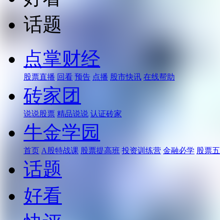
话题
点掌财经
股票直播
回看
预告
点播
股市快讯
在线帮助
砖家团
说说股票
精品说说
认证砖家
牛金学园
首页
A股特战课
股票提高班
投资训练营
金融必学
股票五
话题
好看