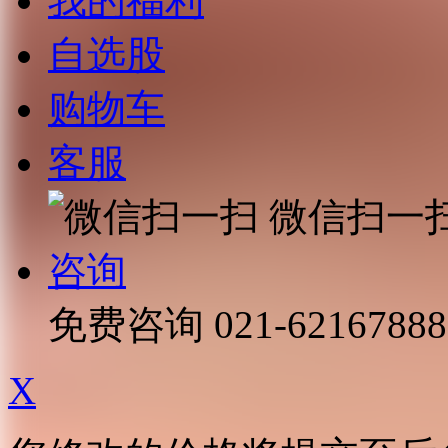
我的福利
自选股
购物车
客服
微信扫一
咨询
免费咨询
021-62167888
X