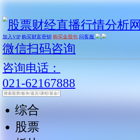
加入VIP
购买财富密钥
购买金股包
问客服
微信扫码咨询
咨询电话：
021-62167888
综合
股票