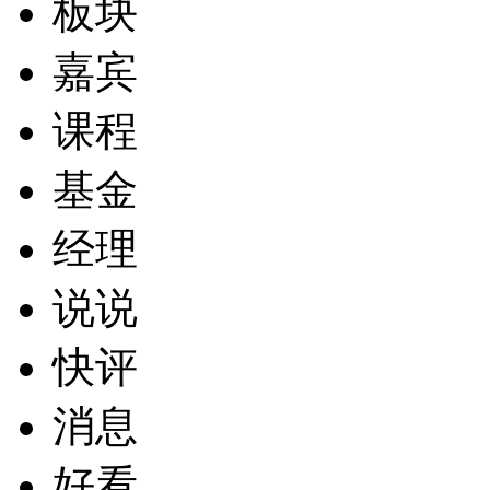
板块
嘉宾
课程
基金
经理
说说
快评
消息
好看