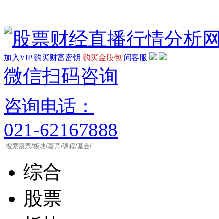
加入VIP
购买财富密钥
购买金股包
问客服
微信扫码咨询
咨询电话：
021-62167888
综合
股票