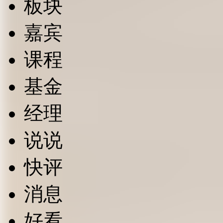
板块
嘉宾
课程
基金
经理
说说
快评
消息
好看