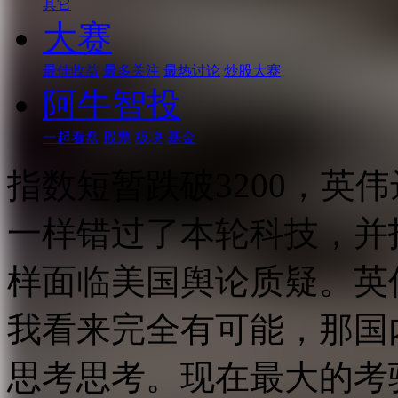
其它
大赛
最佳收益
最多关注
最热讨论
炒股大赛
阿牛智投
一起看盘
股票
板块
基金
指数短暂跌破3200，英
一样错过了本轮科技，并
样面临美国舆论质疑。英
我看来完全有可能，那国
思考思考。现在最大的考