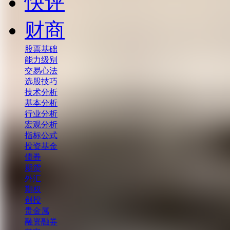
快评
财商
股票基础
能力级别
交易心法
选股技巧
技术分析
基本分析
行业分析
宏观分析
指标公式
投资基金
债券
期货
外汇
期权
创投
贵金属
融资融券