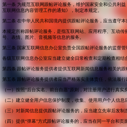
第一条 为规范互联网跟帖评论服务，维护国家安全和公共利
互联网信息内容管理工作的通知》，制定本规定。
第二条 在中华人民共和国境内提供跟帖评论服务，应当遵守本
本规定所称跟帖评论服务，是指互联网站、应用程序、互动传
号、表情、图片、音视频等信息的服务。
第三条 国家互联网信息办公室负责全国跟帖评论服务的监督
各级互联网信息办公室应当建立健全日常检查和定期检查相结
第四条 跟帖评论服务提供者提供互联网新闻信息服务相关的
第五条 跟帖评论服务提供者应当严格落实主体责任，依法履行
（一）按照“后台实名、前台自愿”原则，对注册用户进行真实
（二）建立健全用户信息保护制度，收集、使用用户个人信息
（三）对新闻信息提供跟帖评论服务的，应当建立先审后发制
（四）提供“弹幕”方式跟帖评论服务的，应当在同一平台和页