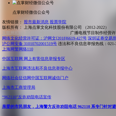
点掌财经微信公众号
友情链接：
股市最新消息
股票学院
版权所有：
上海点掌文化科技股份有限公司 （2012-2022）
互联网ICP备案 沪ICP备13044908号-1
广播电视节目制作经营许可
网络文化经营许可证：沪网文[2018]6619-427号
深圳证券交易
沪公网安备 31010702001519号
违法和不良信息举报热线：021-31
上海网警网络110
中国互联网
网上有害信息举报专区
上海市互联网
违法和不良信息举报中心
网络社会征信网
中国互联网诚信门户
上海市工商管理局
“962110”
反诈劝阻电话宣传
亲爱的市民朋友，上海警方反诈劝阻电话 962110 系专门