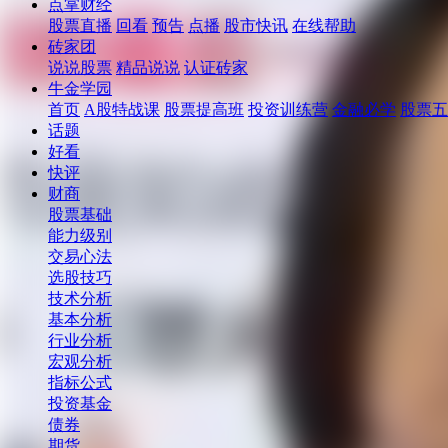
点掌财经
股票直播
回看
预告
点播
股市快讯
在线帮助
砖家团
说说股票
精品说说
认证砖家
牛金学园
首页
A股特战课
股票提高班
投资训练营
金融必学
股票五
话题
好看
快评
财商
股票基础
能力级别
交易心法
选股技巧
技术分析
基本分析
行业分析
宏观分析
指标公式
投资基金
债券
期货