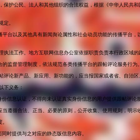
益，保护公民、法人和其他组织的合法权益，根据《中华人民共和
规定。
播平台以及其他具有新闻舆论属性和社会动员功能的传播平台，以
管理执法工作。地方互联网信息办公室依据职责负责本行政区域的
合的监督管理制度，依法规范各类传播平台的跟帖评论服务行为
跟帖评论新产品、新应用、新功能的，应当报国家或者省、自治区
以下义务：
身份信息认证，不得向未认证真实身份信息的用户提供跟帖评论
应当遵循合法、正当、必要的原则，公开收集、使用规则，明示
度。
面同时提供与之对应的静态版信息内容。