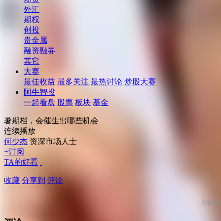
外汇
期权
创投
贵金属
融资融券
其它
大赛
最佳收益
最多关注
最热讨论
炒股大赛
阿牛智投
一起看盘
股票
板块
基金
暑期档，会催生出哪些机会
连续播放
何少杰
资深市场人士
+订阅
TA的好看
收藏
分享到
评论
内容如