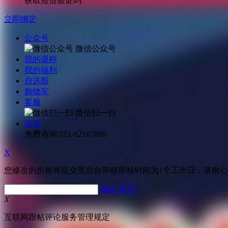
获取短信验证码
立即绑定
公众号
微信公众号
我的课程
我的福利
自选股
购物车
客服
微信扫一扫
咨询
免费咨询
021-62167888
X
您修改的价格将提交至后台审核审核时间为1个工作日，请耐
确定
取消
X
互联网跟帖评论服务管理规定