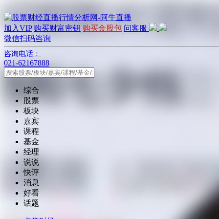
加入VIP
购买财富密钥
购买金股包
问客服
微信扫码咨询
咨询电话：
021-62167888
综合
股票
板块
嘉宾
课程
基金
经理
说说
快评
消息
好看
话题