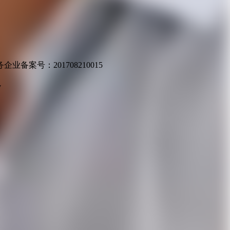
业备案号：201708210015
v