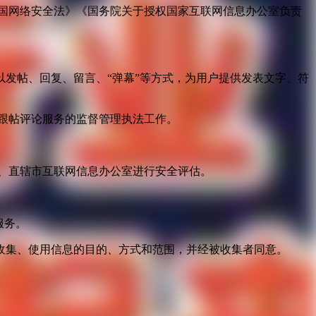
国网络安全法》《国务院关于授权国家互联网信息办公室负责
发帖、回复、留言、“弹幕”等方式，为用户提供发表文字、符
跟帖评论服务的监督管理执法工作。
。
、直辖市互联网信息办公室进行安全评估。
服务。
收集、使用信息的目的、方式和范围，并经被收集者同意。