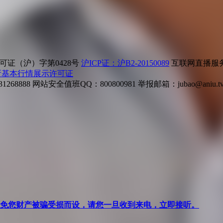
证（沪）字第0428号
沪ICP证：沪B2-20150089
互联网直播服务企
所基本行情展示许可证
268888
网站安全值班QQ：800800981
举报邮箱：
jubao@aniu.t
针对避免您财产被骗受损而设，请您一旦收到来电，立即接听。